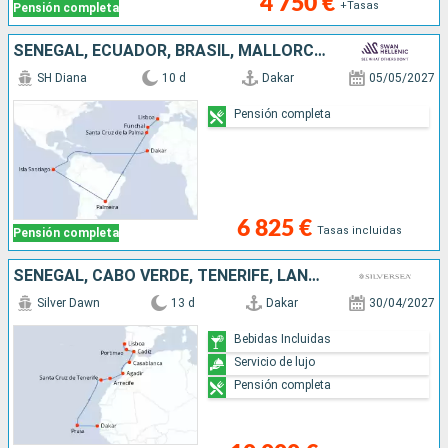
4 750 €
+Tasas
Pensión completa
SENEGAL, ECUADOR, BRASIL, MALLORCA, PORTUGAL
SH Diana
10 d
Dakar
05/05/2027
Pensión completa
6 825 €
Tasas incluidas
Pensión completa
SENEGAL, CABO VERDE, TENERIFE, LANZAROTE, MARRUECOS, ESPAÑA, PORTUGAL
Silver Dawn
13 d
Dakar
30/04/2027
Bebidas Incluidas
Servicio de lujo
Pensión completa