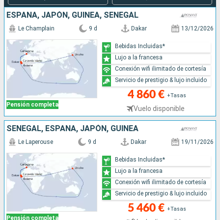
ESPAÑA, JAPÓN, GUINEA, SENEGAL
Le Champlain
9 d
Dakar
13/12/2026
Bebidas Incluidas*
Lujo a la francesa
Conexión wifi ilimitado de cortesía
Servicio de prestigio & lujo incluido
4 860 €
+Tasas
Pensión completa
Vuelo disponible
SENEGAL, ESPAÑA, JAPÓN, GUINEA
Le Laperouse
9 d
Dakar
19/11/2026
Bebidas Incluidas*
Lujo a la francesa
Conexión wifi ilimitado de cortesía
Servicio de prestigio & lujo incluido
5 460 €
+Tasas
Pensión completa