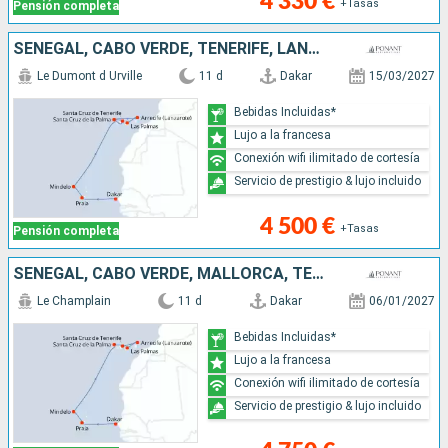
4 330 €
+Tasas
Pensión completa
SENEGAL, CABO VERDE, TENERIFE, LANZAROTE, MALLORCA
Le Dumont d Urville
11 d
Dakar
15/03/2027
Bebidas Incluidas*
Lujo a la francesa
Conexión wifi ilimitado de cortesía
Servicio de prestigio & lujo incluido
4 500 €
+Tasas
Pensión completa
SENEGAL, CABO VERDE, MALLORCA, TENERIFE, LANZAROTE
Le Champlain
11 d
Dakar
06/01/2027
Bebidas Incluidas*
Lujo a la francesa
Conexión wifi ilimitado de cortesía
Servicio de prestigio & lujo incluido