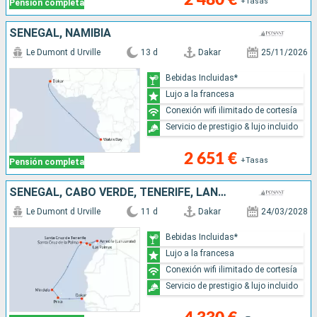
+Tasas
Pensión completa
SENEGAL, NAMIBIA
Le Dumont d Urville
13 d
Dakar
25/11/2026
Bebidas Incluidas*
Lujo a la francesa
Conexión wifi ilimitado de cortesía
Servicio de prestigio & lujo incluido
2 651 €
+Tasas
Pensión completa
SENEGAL, CABO VERDE, TENERIFE, LANZAROTE, MALLORCA
Le Dumont d Urville
11 d
Dakar
24/03/2028
Bebidas Incluidas*
Lujo a la francesa
Conexión wifi ilimitado de cortesía
Servicio de prestigio & lujo incluido