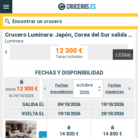
Encontrar un crucero
Crucero Luminara: Japón, Corea del Sur salida desde Tokyo
Luminara
12 300 €
+ 9 fotos
Nuestros destinos
Tasas incluidas
Fecha de salida
FECHAS Y DISPONIBILIDAD
Puertos
Compañías
octubre
Fechas
Fechas
12 300 €
desde
precedentes
siguientes
2026
le 29/10/2026
Buscar
SALIDA EL
09/10/2026
19/10/2026
VUELTA EL
19/10/2026
29/10/2026
Suite
Otros
14 800 €
14 800 €