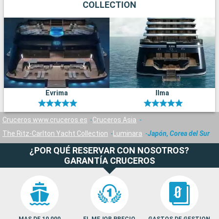
COLLECTION
Evrima
Ilma
Cruceros www.cruceros.es
Cruceros Asia
The Ritz-Carlton Yacht Collection
Luminara
Japón, Corea del Sur
¿POR QUÉ RESERVAR CON NOSOTROS?
GARANTÍA CRUCEROS