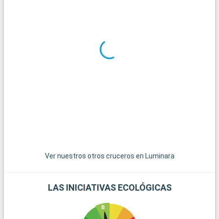
de paz en el corazón de la ciudad.
Qué visitar en los alrededores
Los alrededores de Tokio ofrecen un sinfín de excursiones
interesantes. Nikko, a unos 150 kilómetros, es famosa por sus
santuarios y templos declarados Patrimonio de la Humanidad
por la UNESCO. Hakone, a unos 80 kilómetros, es famosa por
sus onsen y sus vistas del monte Fuji. Kamakura, a unos 50
kilómetros, ofrece una gran escapada con su gran Buda y sus
playas. Estos destinos alrededor de Tokio permiten descubrir
un Japón más tranquilo y tradicional.
Ver nuestros otros cruceros en Luminara
LAS INICIATIVAS ECOLÓGICAS