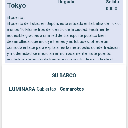
Llegada
Salida
Tokyo
---
000:0-
El puerto :
L
El puerto de Tokio, en Japón, está situado en la bahía de Tokio,
a
a unos 10 kilómetros del centro de la ciudad. Fácilmente
b
accesible gracias a una red de transporte público bien
s
desarrollada, que incluye trenes y autobuses, ofrece un
e
cómodo enlace para explorar esta metrópolis donde tradición
y modernidad se mezclan armoniosamente. Este puerto,
anclado en la región de Kantō, es un punto de partida ideal
para descubrir las múltiples facetas de la capital japonesa.
SU BARCO
Qué se puede visitar en Tokio?
Tokio, tanto tradicional como moderna, tiene muchos tesoros
LUMINARA
Cubiertas
Camarotes
que ofrecer. Visite el templo Senso-ji, uno de los más antiguos
e importantes de la ciudad, situado en el histórico barrio de
Asakusa. El famoso cruce de Shibuya, a unos 7 kilómetros del
puerto, es una visita obligada y un símbolo del dinamismo de la
ciudad. El barrio de Akihabara, a unos 5 kilómetros del puerto,
es el corazón de la cultura otaku y la electrónica. Los Jardines
Imperiales del Este, a unos 6 kilómetros, ofrecen un remanso