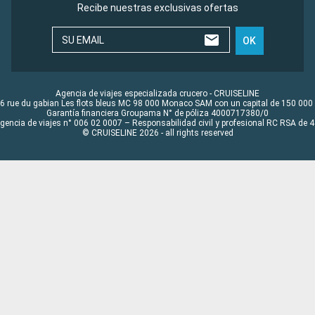
Recibe nuestras exclusivas ofertas
SU EMAIL
OK
Agencia de viajes especializada crucero - CRUISELINE
6 rue du gabian Les flots bleus MC 98 000 Monaco SAM con un capital de 150 000
Garantía financiera Groupama N° de póliza 4000717380/0
Agencia de viajes n° 006 02 0007 – Responsabilidad civil y profesional RC RSA de
© CRUISELINE 2026 - all rights reserved