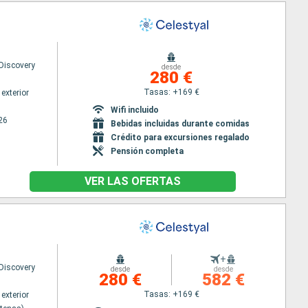
 Discovery
desde
280 €
Tasas: +169 €
exterior
Wifi incluido
26
Bebidas incluidas durante comidas
Crédito para excursiones regalado
Pensión completa
VER LAS OFERTAS
+
 Discovery
desde
desde
280 €
582 €
Tasas: +169 €
exterior