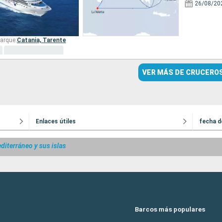
26/08/20
arque:
Catania,
Tarente
VER MÁS DE CRUCERO
Enlaces útiles
fecha d
iterráneo y sus islas
Barcos más populares