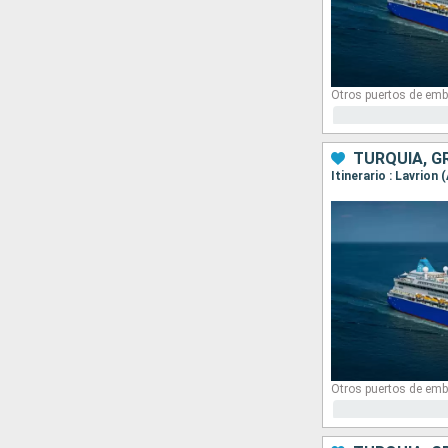
Otros puertos de emb
TURQUÍA, G
Itinerario : Lavrion
Otros puertos de emb