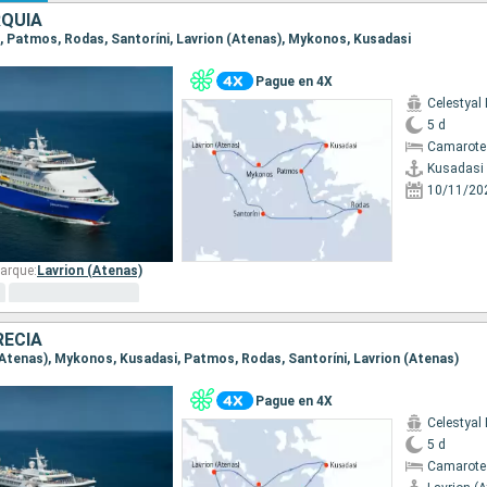
RQUÍA
si, Patmos, Rodas, Santoríni, Lavrion (Atenas), Mykonos, Kusadasi
Pague en 4X
Celestyal
5 d
Camarote 
Kusadasi
10/11/20
arque:
Lavrion (Atenas)
RECIA
n (Atenas), Mykonos, Kusadasi, Patmos, Rodas, Santoríni, Lavrion (Atenas)
Pague en 4X
Celestyal
5 d
Camarote 