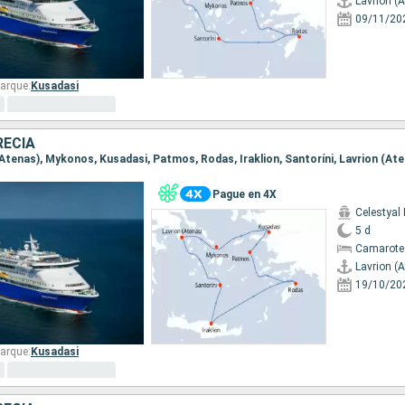
Lavrion (
09/11/20
arque:
Kusadasi
RECIA
 (Atenas), Mykonos, Kusadasi, Patmos, Rodas, Iraklion, Santoríni, Lavrion (At
Pague en 4X
Celestyal
5 d
Camarote
Lavrion (
19/10/20
arque:
Kusadasi