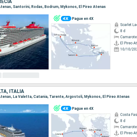
RECIA
o Atenas, Santoríni, Rodas, Bodrum, Mykonos, El Pireo Atenas
Pague en 4X
Scarlet La
8 d
Camarote
El Pireo A
10/10/20
TA, ITALIA
o Atenas, La Valetta, Catania, Tarente, Argostoli, Mykonos, El Pireo Atenas
Pague en 4X
Costa Fa
8 d
Camarote
El Pireo A