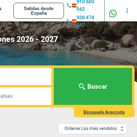
910 603
s
Salidas desde
562
España
930 474
347
ones 2026 - 2027
Buscar
añías
Búsqueda Avanzada
Ordenar Los más vendidos