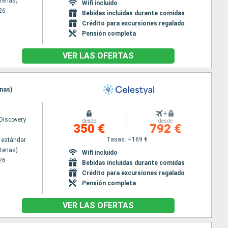
Atenas)
Wifi incluido
26
Bebidas incluidas durante comidas
Crédito para excursiones regalado
Pensión completa
VER LAS OFERTAS
enas)
+
 Discovery
desde
desde
350 €
792 €
Tasas: +169 €
 estándar
Atenas)
Wifi incluido
26
Bebidas incluidas durante comidas
Crédito para excursiones regalado
Pensión completa
VER LAS OFERTAS