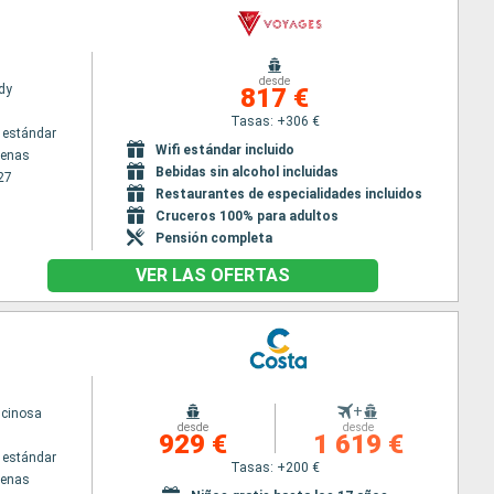
desde
dy
817 €
Tasas: +306 €
 estándar
Wifi estándar incluido
tenas
Bebidas sin alcohol incluidas
27
Restaurantes de especialidades incluidos
Cruceros 100% para adultos
Pensión completa
VER LAS OFERTAS
+
scinosa
desde
desde
929 €
1 619 €
 estándar
Tasas: +200 €
tenas