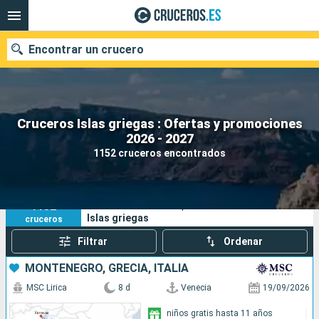
Encontrar un crucero
Cruceros Islas griegas : Ofertas y promociones
Nuestros destinos
2026 - 2027
1152 cruceros encontrados
Fecha de salida
Puertos
Compañías
1152
Sus criterios de búsqueda:
Islas griegas
cruceros
Buscar
Filtrar
Ordenar
MONTENEGRO, GRECIA, ITALIA
MSC Lirica
8 d
Venecia
19/09/2026
niños gratis hasta 11 años