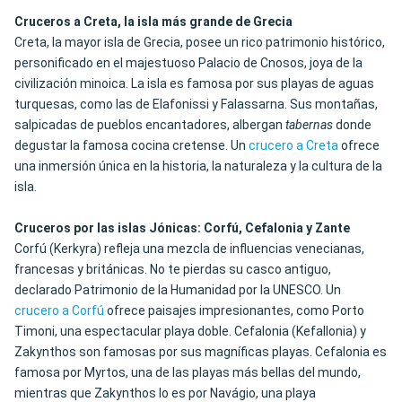
Cruceros a Creta, la isla más grande de Grecia
Creta, la mayor isla de Grecia, posee un rico patrimonio histórico,
personificado en el majestuoso Palacio de Cnosos, joya de la
civilización minoica. La isla es famosa por sus playas de aguas
turquesas, como las de Elafonissi y Falassarna. Sus montañas,
salpicadas de pueblos encantadores, albergan
tabernas
donde
degustar la famosa cocina cretense. Un
crucero a Creta
ofrece
una inmersión única en la historia, la naturaleza y la cultura de la
isla.
Cruceros por las islas Jónicas: Corfú, Cefalonia y Zante
Corfú (Kerkyra) refleja una mezcla de influencias venecianas,
francesas y británicas.
No te pierdas su casco antiguo
,
declarado Patrimonio de la Humanidad por la UNESCO. Un
crucero a Corfú
ofrece paisajes impresionantes, como Porto
Timoni, una espectacular playa doble. Cefalonia (Kefallonia) y
Zakynthos son famosas por sus magníficas playas. Cefalonia es
famosa por Myrtos, una de las playas más bellas del mundo,
mientras que Zakynthos lo es por Navágio, una playa