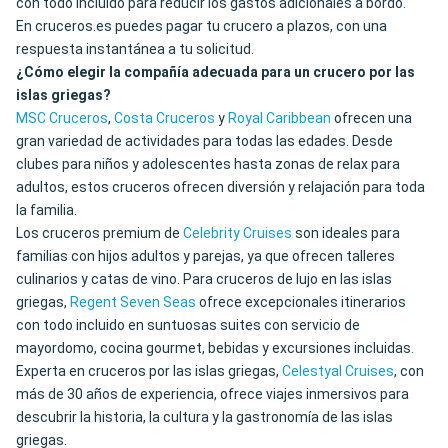
con todo incluido para reducir los gastos adicionales a bordo.
En cruceros.es puedes pagar tu crucero a plazos, con una
respuesta instantánea a tu solicitud.
¿Cómo elegir la compañía adecuada para un crucero por las
islas griegas?
MSC Cruceros
,
Costa Cruceros
y
Royal Caribbean
ofrecen una
gran variedad de actividades para todas las edades. Desde
clubes para niños y adolescentes hasta zonas de relax para
adultos, estos cruceros ofrecen diversión y relajación para toda
la familia.
Los cruceros premium de
Celebrity Cruises
son ideales para
familias con hijos adultos y parejas, ya que ofrecen talleres
culinarios y catas de vino. Para cruceros de lujo en las islas
griegas,
Regent Seven Seas
ofrece excepcionales itinerarios
con todo incluido en suntuosas suites con servicio de
mayordomo, cocina gourmet, bebidas y excursiones incluidas.
Experta en cruceros por las islas griegas,
Celestyal Cruises
, con
más de 30 años de experiencia, ofrece viajes inmersivos para
descubrir la historia, la cultura y la gastronomía de las islas
griegas.