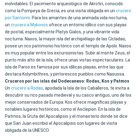
inolvidables. El yacimiento arqueológico de Akrotiri, conocido
como la Pompeya de Grecia, es una visita obligada en un
crucero
por Santorini
. Para los amantes de una animada vida nocturna,
un
crucero a Mykonos
ofrece un entorno idílico con sus playas
de postal, especialmente Platys Gialos, y una vibrante vida
nocturna. Naxos, la mayor isla del archipiélago de las Cícladas,
posee un rico patrimonio histórico con el templo de Apolo. Naxos
es muy popular entre los excursionistas. Subir al monte Zeus, el
punto más alto de la isla, ofrece unas vistas espectaculares. La
isla de Paros es famosa por sus idílicas playas, entre las que
destaca Kolymbithres, y pintorescos pueblos como Naoussa.
Cruceros por las islas del Dodecaneso: Rodas, Kos y Patmos
Un
crucero a Rodas
, apodada la Isla de los Caballeros, te invita a
descubrir su rico pasado medieval y su casco antiguo, uno de los
mejor conservados de Europa. Kos ofrece magníficas playas y
notables lugares históricos, como el Asclepion. En la isla de
Patmos, la Gruta del Apocalipsis y el monasterio donde se dice
que San Juan escribió el Apocalipsis son lugares de visita
obligada de la UNESCO.