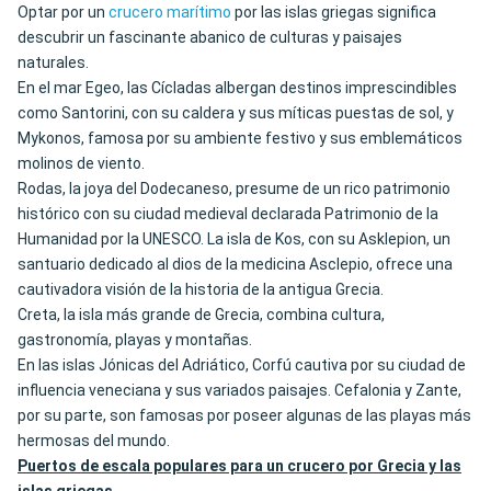
Optar por un
crucero marítimo
por las islas griegas significa
descubrir un fascinante abanico de culturas y paisajes
naturales.
En el mar Egeo, las Cícladas albergan destinos imprescindibles
como Santorini, con su caldera y sus míticas puestas de sol, y
Mykonos, famosa por su ambiente festivo y sus emblemáticos
molinos de viento.
Rodas, la joya del Dodecaneso, presume de un rico patrimonio
histórico con su ciudad medieval declarada Patrimonio de la
Humanidad por la UNESCO. La isla de Kos, con su Asklepion, un
santuario dedicado al dios de la medicina Asclepio, ofrece una
cautivadora visión de la historia de la antigua Grecia.
Creta, la isla más grande de Grecia, combina cultura,
gastronomía, playas y montañas.
En las islas Jónicas del Adriático, Corfú cautiva por su ciudad de
influencia veneciana y sus variados paisajes. Cefalonia y Zante,
por su parte, son famosas por poseer algunas de las playas más
hermosas del mundo.
Puertos de escala populares para un crucero por Grecia y las