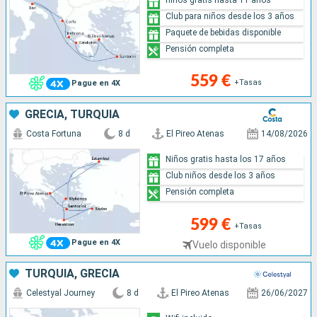
Club para niños desde los 3 años
Paquete de bebidas disponible
Pensión completa
559 €
+Tasas
Pague en 4X
GRECIA, TURQUÍA
Costa Fortuna
8 d
El Pireo Atenas
14/08/2026
Niños gratis hasta los 17 años
Club niños desde los 3 años
Pensión completa
599 €
+Tasas
Pague en 4X
Vuelo disponible
TURQUÍA, GRECIA
Celestyal Journey
8 d
El Pireo Atenas
26/06/2027