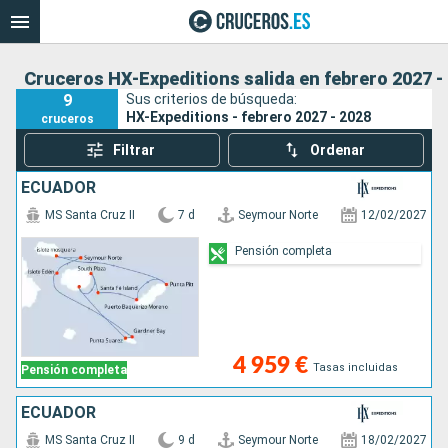
Cruceros HX-Expeditions salida en febrero 2027 -
9
Sus criterios de búsqueda:
HX-Expeditions - febrero 2027 - 2028
cruceros
Filtrar
Ordenar
ECUADOR
MS Santa Cruz II
7 d
Seymour Norte
12/02/2027
Pensión completa
4 959 €
Tasas incluidas
Pensión completa
ECUADOR
MS Santa Cruz II
9 d
Seymour Norte
18/02/2027