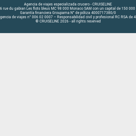
Agencia de viajes especializada crucero - CRUISELINE
6 rue du gabian Les flots bleus MC 98 000 Monaco SAM con un capital de 150 000
Garantía financiera Groupama N° de póliza 4000717380/0
Agencia de viajes n° 006 02 0007 – Responsabilidad civil y profesional RC RSA de
© CRUISELINE 2026 - all rights reserved