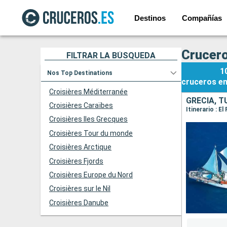
Destinos
Compañías
Crucero
FILTRAR LA BÚSQUEDA
1
Nos Top Destinations
cruceros
e
Croisières Méditerranée
GRECIA, T
Croisières Caraïbes
Itinerario : E
Croisières Iles Grecques
Croisières Tour du monde
Croisières Arctique
Croisières Fjords
Croisières Europe du Nord
Croisières sur le Nil
Croisières Danube