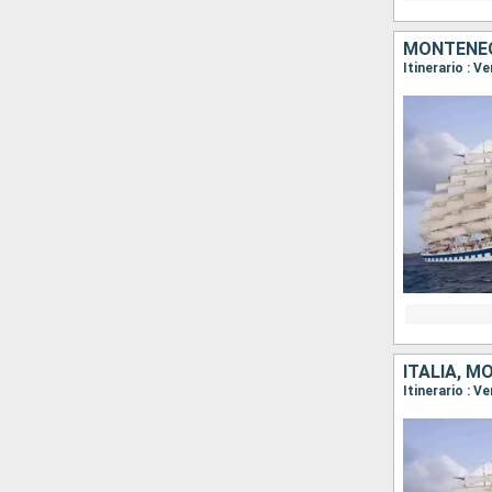
MONTENEG
Itinerario : V
ITALIA, 
Itinerario : V