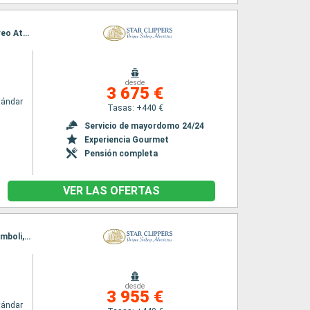
Itinerario : Venecia, Mali Losinj, Trogir, Hvar, Kotor, Saranda, Katakolon, Milos, Gavrio, El Pireo Atenas
desde
3 675 €
tándar
Tasas: +440 €
Servicio de mayordomo 24/24
Experiencia Gourmet
Pensión completa
VER LAS OFERTAS
Itinerario : Venecia, Mali Losinj, Sibenik, Hvar, Kotor, Saranda, Siracusa ( Sicilia), Lipari, Stromboli, Sorrento, Palmarola, Ponza, Civitavecchia - Roma
desde
3 955 €
tándar