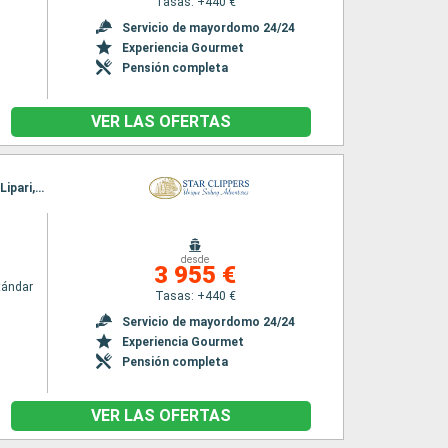
Tasas: +440 €
Servicio de mayordomo 24/24
Experiencia Gourmet
Pensión completa
VER LAS OFERTAS
Itinerario : Venecia, Mali Losinj, Sibenik, Hvar, Kotor, Saranda, Siracusa ( Sicilia), Stromboli, Lipari, Sorrento, Ponza, Palmarola, Civitavecchia - Roma
desde
3 955 €
tándar
Tasas: +440 €
Servicio de mayordomo 24/24
Experiencia Gourmet
Pensión completa
VER LAS OFERTAS