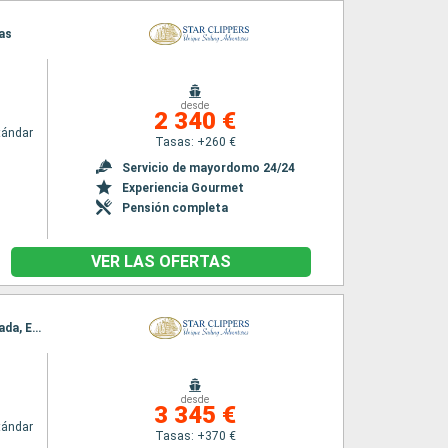
nas
desde
2 340 €
tándar
Tasas: +260 €
Servicio de mayordomo 24/24
Experiencia Gourmet
Pensión completa
VER LAS OFERTAS
Itinerario : Antalya, Kekova, Kastellorizo, Fethiye, Río Dalyan, Symi, Patmos, Cesme, Bozcaada, Estambul
desde
3 345 €
tándar
Tasas: +370 €