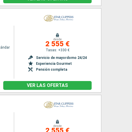
desde
2 555 €
tándar
Tasas: +330 €
Servicio de mayordomo 24/24
Experiencia Gourmet
Pensión completa
VER LAS OFERTAS
desde
2 555 €