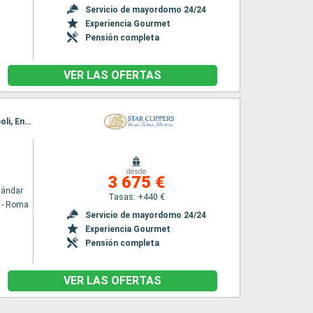
Servicio de mayordomo 24/24
Experiencia Gourmet
Pensión completa
VER LAS OFERTAS
Itinerario : Civitavecchia - Roma, Ponza, Amalfi, Lipari, Taormina, Crotone, Otranto, Monopoli, English Narrows, Rovinj, Venecia
desde
3 675 €
tándar
Tasas: +440 €
a - Roma
Servicio de mayordomo 24/24
Experiencia Gourmet
Pensión completa
VER LAS OFERTAS