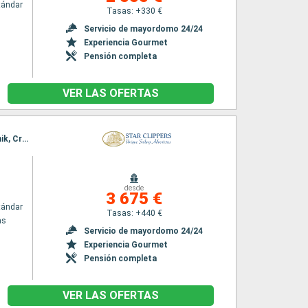
tándar
Tasas: +330 €
Servicio de mayordomo 24/24
Experiencia Gourmet
Pensión completa
VER LAS OFERTAS
Itinerario : El Pireo Atenas, Milos, La Canee, Githion, Katakolon, Saranda, Kotor, Hvar, Sibenik, Cres, Venecia
desde
3 675 €
tándar
Tasas: +440 €
as
Servicio de mayordomo 24/24
Experiencia Gourmet
Pensión completa
VER LAS OFERTAS