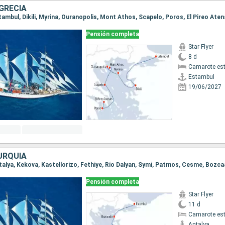
GRECIA
stambul, Dikili, Myrina, Ouranopolis, Mont Athos, Scapelo, Poros, El Pireo Ate
Pensión completa
Star Flyer
8 d
Camarote es
Estambul
19/06/2027
URQUÍA
Pensión completa
Star Flyer
11 d
Camarote es
Antalya