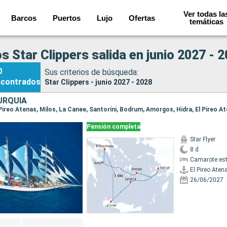
Ver todas la
Barcos
Puertos
Lujo
Ofertas
temáticas
s Star Clippers salida en junio 2027 - 
0
Sus criterios de búsqueda:
ncontrados
Star Clippers - junio 2027 - 2028
URQUÍA
l Pireo Atenas, Milos, La Canee, Santoríni, Bodrum, Amorgos, Hidra, El Pireo A
Pensión completa
Star Flyer
8 d
Camarote es
El Pireo Aten
26/06/2027