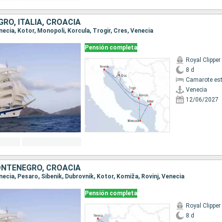
RO, ITALIA, CROACIA
enecia, Kotor, Monopoli, Korcula, Trogir, Cres, Venecia
Pensión completa
Royal Clipper
8 d
Camarote es
Venecia
12/06/2027
MONTENEGRO, CROACIA
enecia, Pesaro, Sibenik, Dubrovnik, Kotor, Komiža, Rovinj, Venecia
Pensión completa
Royal Clipper
8 d