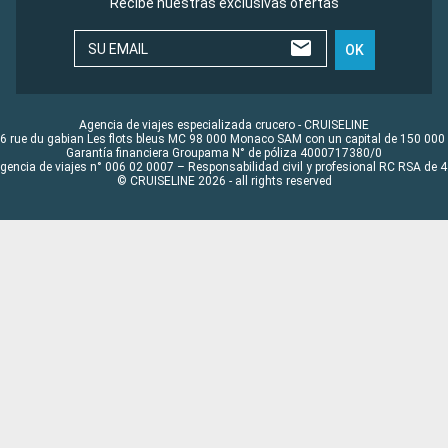
Recibe nuestras exclusivas ofertas
SU EMAIL
OK
Agencia de viajes especializada crucero - CRUISELINE
6 rue du gabian Les flots bleus MC 98 000 Monaco SAM con un capital de 150 000
Garantía financiera Groupama N° de póliza 4000717380/0
Agencia de viajes n° 006 02 0007 – Responsabilidad civil y profesional RC RSA de
© CRUISELINE 2026 - all rights reserved