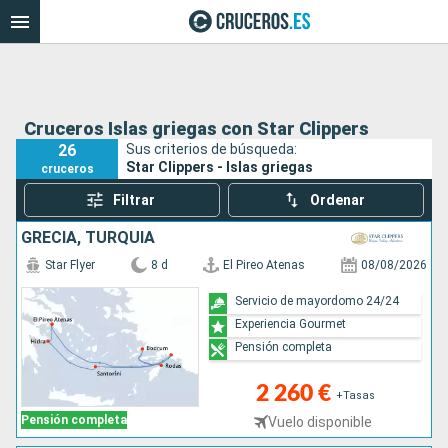
Cruceros Islas griegas con Star Clippers
26
Sus criterios de búsqueda:
Star Clippers - Islas griegas
cruceros
Filtrar
Ordenar
GRECIA, TURQUÍA
Star Flyer
8 d
El Pireo Atenas
08/08/2026
Servicio de mayordomo 24/24
Experiencia Gourmet
Pensión completa
2 260 €
+Tasas
Pensión completa
Vuelo disponible