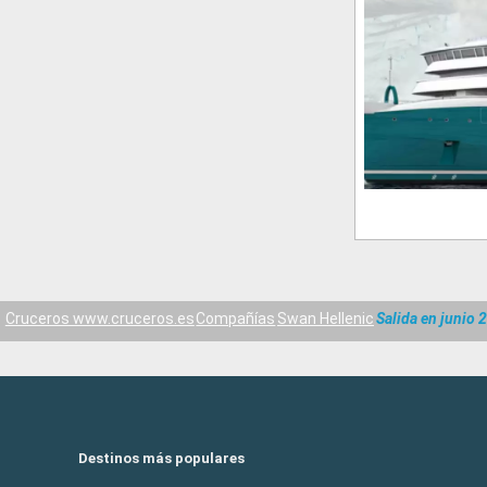
Cruceros www.cruceros.es
Compañías
Swan Hellenic
Salida en junio 
Destinos más populares