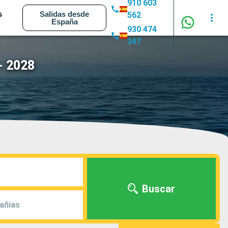
910 603
s
Salidas desde
562
España
930 474
347
- 2028
Buscar
añías