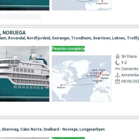
, NORUEGA
dam, Rosendal, Nordfjordeid, Geiranger, Trondheim, Svartisen, Leknes, Troll
Pensión completa
SH Diana
9 d
Camarote 
Amsterd
08/06/20
o, Skarsvag, Cabo Norte, Svalbard - Norvege, Longyearbyen