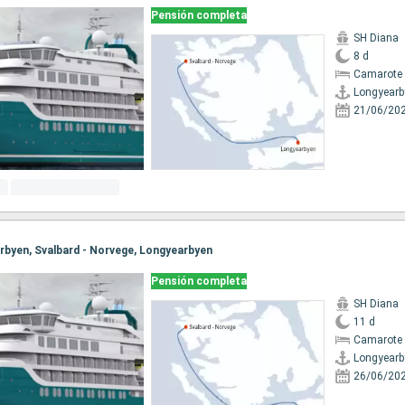
Pensión completa
SH Diana
8 d
Camarote 
Longyearb
21/06/20
arbyen, Svalbard - Norvege, Longyearbyen
Pensión completa
SH Diana
11 d
Camarote 
Longyearb
26/06/20