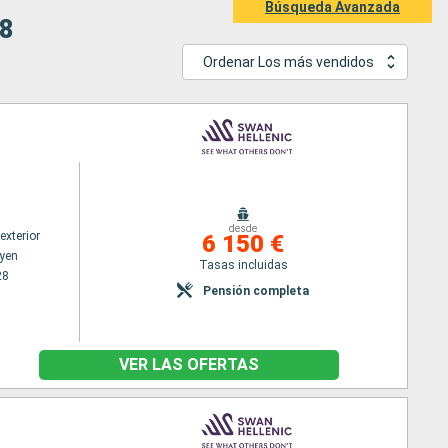
Búsqueda Avanzada
28
Ordenar Los más vendidos
desde
exterior
6 150 €
yen
Tasas incluidas
28
Pensión completa
VER LAS OFERTAS