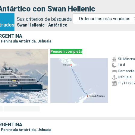
ntártico con Swan Hellenic
Sus criterios de búsqueda:
Ordenar Los más vendidos
trados
Swan Hellenic - Antártico
RGENTINA
a, Peninsula Antártida, Ushuaia
Pensión completa
SH Minerv
10 d
Camarote 
Ushuaia
11/11/20
RGENTINA
a, Peninsula Antártida, Ushuaia