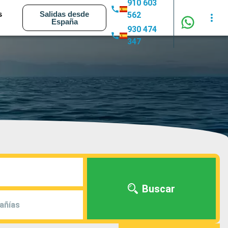
910 603
s
Salidas desde
562
España
930 474
347
Buscar
añías