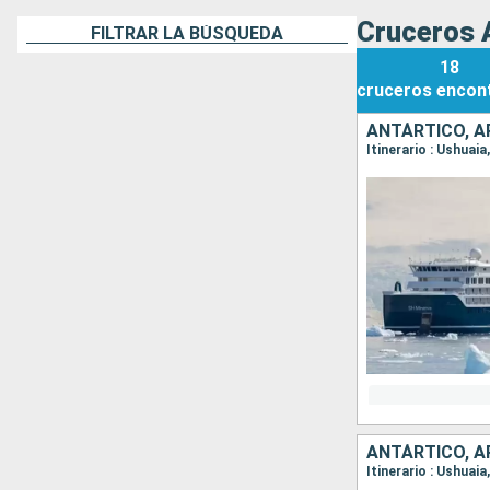
Cruceros A
FILTRAR LA BÚSQUEDA
18
cruceros
encon
ANTÁRTICO, A
Itinerario : Ushuai
ANTÁRTICO, A
Itinerario : Ushuai