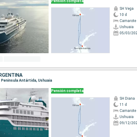
Pensión completa
SH Vega
10 d
Camarote 
Ushuaia
05/03/20
RGENTINA
a, Peninsula Antártida, Ushuaia
Pensión completa
SH Diana
11 d
Camarote 
Ushuaia
09/12/20