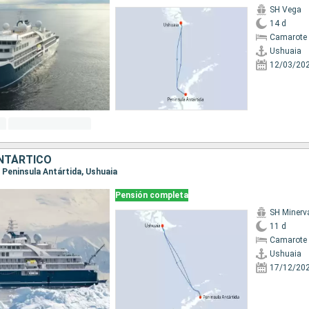
SH Vega
14 d
Camarote 
Ushuaia
12/03/20
NTÁRTICO
a, Peninsula Antártida, Ushuaia
Pensión completa
SH Minerv
11 d
Camarote 
Ushuaia
17/12/20