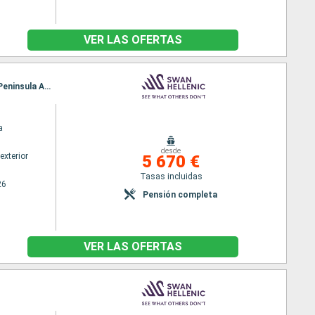
VER LAS OFERTAS
Itinerario : Ushuaia, West Point Island Falkland, Isla Trinidad, Puerto Argentino, Georgia del Sur, Peninsula Antártida, Ushuaia
a
desde
exterior
5 670 €
Tasas incluidas
26
Pensión completa
VER LAS OFERTAS