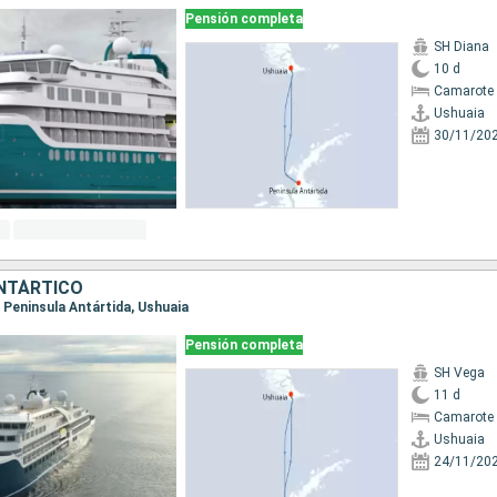
Pensión completa
SH Diana
10 d
Camarote 
Ushuaia
30/11/20
NTÁRTICO
a, Peninsula Antártida, Ushuaia
Pensión completa
SH Vega
11 d
Camarote 
Ushuaia
24/11/20