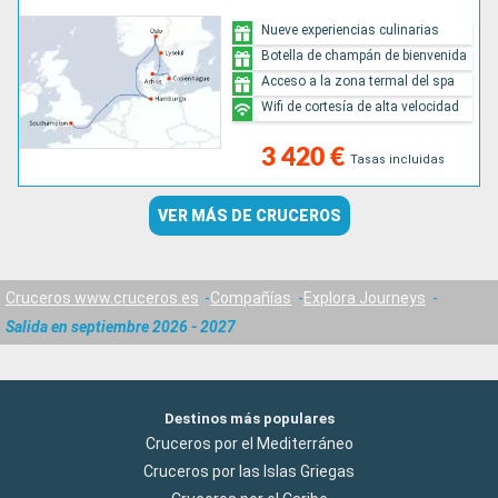
Nueve experiencias culinarias
Botella de champán de bienvenida
Acceso a la zona termal del spa
Wifi de cortesía de alta velocidad
3 420 €
Tasas incluidas
VER MÁS DE CRUCEROS
Cruceros www.cruceros.es
Compañías
Explora Journeys
Salida en septiembre 2026 - 2027
Destinos más populares
Cruceros por el Mediterráneo
Cruceros por las Islas Griegas