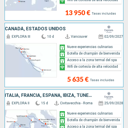
13 950 €
Tasas incluidas
CANADÁ, ESTADOS UNIDOS
EXPLORA III
10 d
Vancouver
02/09/2027
Nueve experiencias culinarias
Botella de champán de bienvenida
Acceso a la zona termal del spa
Wifi de cortesía de alta velocidad
5 635 €
Tasas incluidas
ITALIA, FRANCIA, ESPAÑA, IBIZA, TÚNEZ, MALTA
EXPLORA II
15 d
Civitavecchia - Roma
25/09/2028
Nueve experiencias culinarias
Botella de champán de bienvenida
Acceso a la zona termal del spa