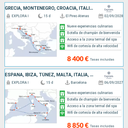
GRECIA, MONTENEGRO, CROACIA, ITALIA, ESLOVENIA
EXPLORA I
15 d
El Pireo Atenas
02/09/2028
Nueve experiencias culinarias
Botella de champán de bienvenida
Acceso a la zona termal del spa
Wifi de cortesía de alta velocidad
8 400 €
Tasas incluidas
ESPAÑA, IBIZA, TÚNEZ, MALTA, ITALIA, FRANCIA, MALLORCA
EXPLORA I
15 d
Barcelona
06/09/2027
Nueve experiencias culinarias
Botella de champán de bienvenida
Acceso a la zona termal del spa
Wifi de cortesía de alta velocidad
8 850 €
Tasas incluidas