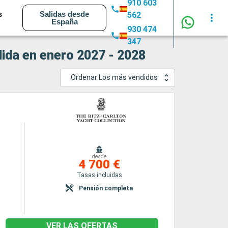
910 603
s
Salidas desde
562
España
930 474
347
lida en enero 2027 - 2028
Ordenar Los más vendidos
desde
4 700 €
Tasas incluidas
Pensión completa
VER LAS OFERTAS