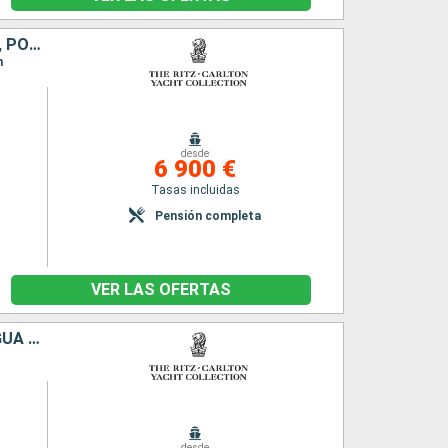
ESTADOS UNIDOS, SAN MARTÍN, FRANCIA, ANGUILLA, VIRGEN GORDA, PORTO RICO
n
desde
6 900 €
Tasas incluidas
Pensión completa
VER LAS OFERTAS
PORTO RICO, SAN VINCENT Y LAS GRANADINAS, SANTA LUCIA, ANTIGUA Y BARBUDA, FRANCIA, VIRGEN GORDA
desde