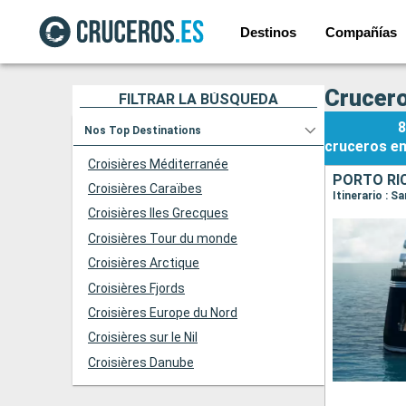
Destinos
Compañías
Crucero
FILTRAR LA BÚSQUEDA
8
Nos Top Destinations
cruceros
e
Croisières Méditerranée
PORTO RIC
Croisières Caraïbes
Itinerario : 
Croisières Iles Grecques
Croisières Tour du monde
Croisières Arctique
Croisières Fjords
Croisières Europe du Nord
Croisières sur le Nil
Croisières Danube