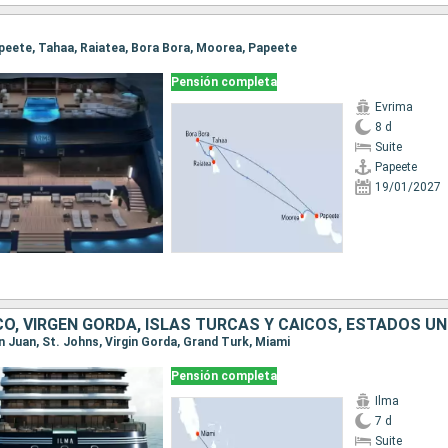
Papeete, Tahaa, Raiatea, Bora Bora, Moorea, Papeete
Pensión completa
Evrima
8 d
Suite
Papeete
19/01/2027
O, VIRGEN GORDA, ISLAS TURCAS Y CAICOS, ESTADOS U
an Juan, St. Johns, Virgin Gorda, Grand Turk, Miami
Pensión completa
Ilma
7 d
Suite