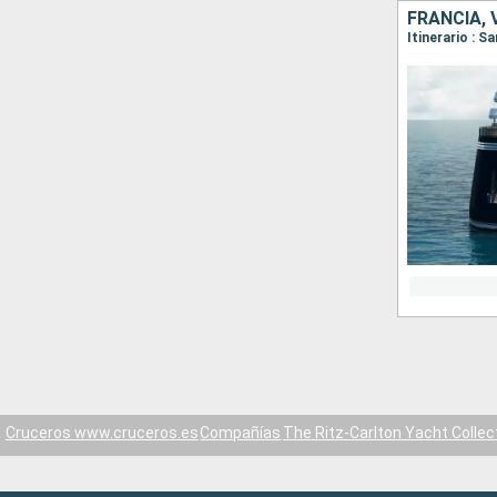
FRANCIA, 
Itinerario : S
Cruceros www.cruceros.es
Compañías
The Ritz-Carlton Yacht Collec