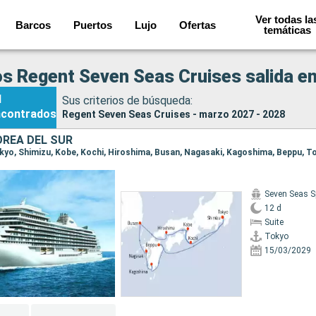
Ver todas la
Barcos
Puertos
Lujo
Ofertas
temáticas
s Regent Seven Seas Cruises salida e
1
Sus criterios de búsqueda:
ncontrados
Regent Seven Seas Cruises - marzo 2027 - 2028
OREA DEL SUR
Tokyo, Shimizu, Kobe, Kochi, Hiroshima, Busan, Nagasaki, Kagoshima, Beppu, T
Seven Seas S
12 d
Suite
Tokyo
15/03/2029