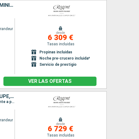
ESTADOS UNIDOS, SAN VINCENT Y LAS GRANADINAS, REPÚBLICA DOMINICANA, FRANCIA
randeur
desde
6 309 €
Tasas incluidas
Propinas incluidas
Noche pre-crucero incluida*
Servicio de prestigio
VER LAS OFERTAS
REPÚBLICA DOMINICANA, PORTO RICO, FRANCIA, DOMINICA, GUADALUPE, SAN VINCENT Y LAS GRANADINAS, ESTADOS UNIDOS
Itinerario : Miami, Puerto Plata, Cayo Levantado, San Juan, Santo Barthélemy, Roseau, Pointe a pitre(Guadalupe), Basse-Terre, Bequia, Miami
randeur
desde
6 729 €
Tasas incluidas