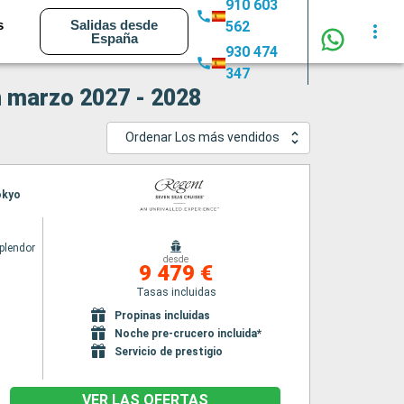
910 603
s
Salidas desde
562
España
930 474
347
n marzo 2027 - 2028
Ordenar Los más vendidos
okyo
plendor
desde
9 479 €
Tasas incluidas
Propinas incluidas
Noche pre-crucero incluida*
Servicio de prestigio
VER LAS OFERTAS