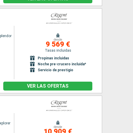
o
plendor
desde
9 569 €
Tasas incluidas
Propinas incluidas
Noche pre-crucero incluida*
Servicio de prestigio
VER LAS OFERTAS
xplorer
desde
10 909 €