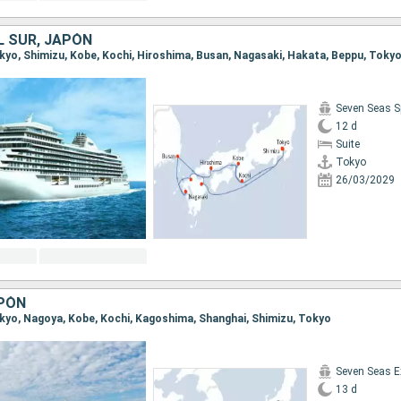
L SUR, JAPÓN
Tokyo, Shimizu, Kobe, Kochi, Hiroshima, Busan, Nagasaki, Hakata, Beppu, Toky
Seven Seas S
12 d
Suite
Tokyo
26/03/2029
APÓN
Tokyo, Nagoya, Kobe, Kochi, Kagoshima, Shanghai, Shimizu, Tokyo
Seven Seas E
13 d