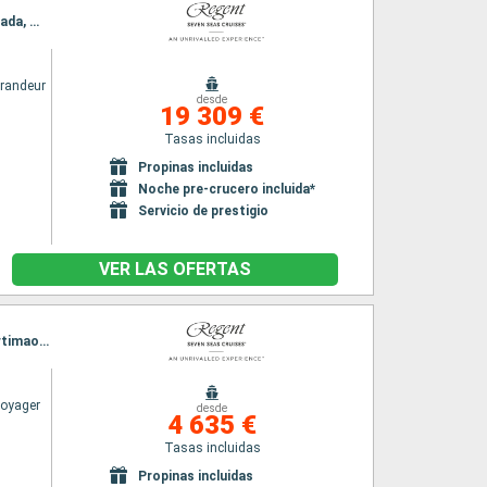
Itinerario : Panama city, Aruba, Port of Spain, Manaus, Boca da Valeria, Alter do Chao, Grenada, Willemstad(Curaçao), Panama city
randeur
desde
19 309 €
Tasas incluidas
Propinas incluidas
Noche pre-crucero incluida*
Servicio de prestigio
VER LAS OFERTAS
Itinerario : Barcelona, Palma de Mallorca, Valencia, Cartagena, Málaga, Gibraltar, Cadiz, Portimao, Lisboa
Voyager
desde
4 635 €
Tasas incluidas
Propinas incluidas