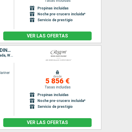
Tasas incluidas
Propinas incluidas
Noche pre-crucero incluida*
Servicio de prestigio
VER LAS OFERTAS
ESTADOS UNIDOS, FRANCIA, MARTINICA, SAN VINCENT Y LAS GRANADINAS, BARBADOS, GRENADA, BONAIRE, REPÚBLICA DOMINICANA
Itinerario : Miami, Bequia, Santo Barthélemy, Fort-de-France, Kingstown, Bridgetown, Grenada, Willemstad(Curaçao), Bonaire, Puerto Plata, Miami
ariner
desde
5 856 €
Tasas incluidas
Propinas incluidas
Noche pre-crucero incluida*
Servicio de prestigio
VER LAS OFERTAS