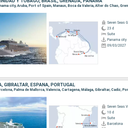
INIDAD Y TOBAGO, BRASIL, GRENADA, PANAMÁ
Seven Seas G
23 d
Suite
Panama city
09/03/2027
, GIBRALTAR, ESPAÑA, PORTUGAL
Seven Seas 
10 d
Suite
Barcelona