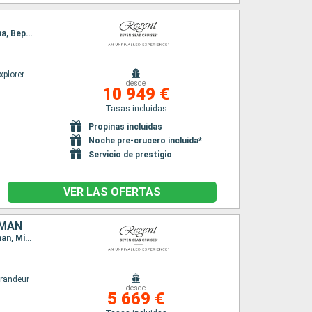
Itinerario : Tokyo, Shimizu, Tokushima, Kobe, Kochi, Hiroshima, Busan, Nagasaki, Kagoshima, Beppu, Tokyo
xplorer
desde
10 949 €
Tasas incluidas
Propinas incluidas
Noche pre-crucero incluida*
Servicio de prestigio
VER LAS OFERTAS
IMÁN
Itinerario : Miami, Progreso (Yucatan), Belize (harvest caye), Roatan, Ocho Rios, Gran Caiman, Miami
randeur
desde
5 669 €