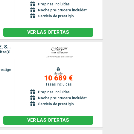
Propinas incluidas
Noche pre-crucero incluida*
Servicio de prestigio
VER LAS OFERTAS
ESTADOS UNIDOS, DOMINICA, SANTA LUCIA, BARBADOS, GUADALUPE, SAN VINCENT Y LAS GRANADINAS
Itinerario : Miami, Charlotte Amalie, Basse-Terre, Roseau, Castries, Bridgetown, Pointe a pitre(Guadalupe), Bequia, Miami
restige
desde
10 689 €
Tasas incluidas
Propinas incluidas
Noche pre-crucero incluida*
Servicio de prestigio
VER LAS OFERTAS