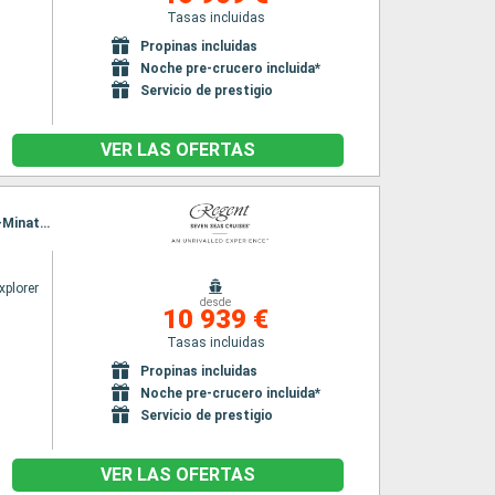
Tasas incluidas
Propinas incluidas
Noche pre-crucero incluida*
Servicio de prestigio
VER LAS OFERTAS
Itinerario : Tokyo, hittachinaka, Sendai, Miyako, Hakodate, aomori, Akita, Kanazawa, Sakai-Minato, Busan, Tokyo
xplorer
desde
10 939 €
Tasas incluidas
Propinas incluidas
Noche pre-crucero incluida*
Servicio de prestigio
VER LAS OFERTAS