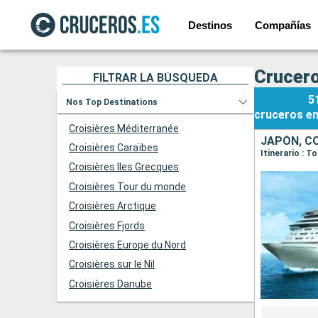
Destinos
Compañías
Crucero
FILTRAR LA BÚSQUEDA
5
Nos Top Destinations
cruceros
e
Croisières Méditerranée
JAPÓN, C
Croisières Caraïbes
Itinerario : 
Croisières Iles Grecques
Croisières Tour du monde
Croisières Arctique
Croisières Fjords
Croisières Europe du Nord
Croisières sur le Nil
Croisières Danube