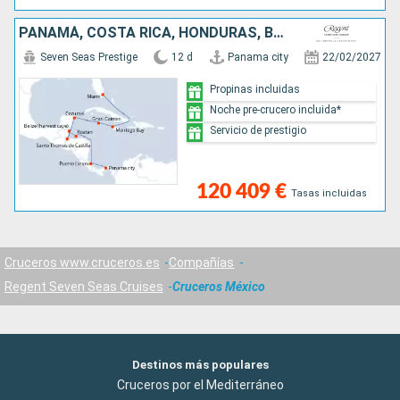
PANAMÁ, COSTA RICA, HONDURAS, BELICE, GUATEMALA, MÉXICO, ISLAS CAIMÁN, JAMAICA, ESTADOS UNIDOS
Seven Seas Prestige
12 d
Panama city
22/02/2027
Propinas incluidas
Noche pre-crucero incluida*
Servicio de prestigio
120 409 €
Tasas incluidas
Cruceros www.cruceros.es
Compañías
Regent Seven Seas Cruises
Cruceros México
Destinos más populares
Cruceros por el Mediterráneo