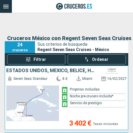
Cruceros México con Regent Seven Seas Cruises
24
Sus criterios de búsqueda:
Regent Seven Seas Cruises - México
cruceros
Filtrar
Ordenar
ESTADOS UNIDOS, MÉXICO, BELICE, HONDURAS
Seven Seas Grandeur
8 d
Miami
16/02/2027
Propinas incluidas
Noche pre-crucero incluida*
Servicio de prestigio
3 402 €
Tasas incluidas