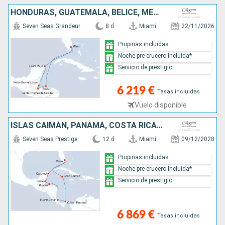
HONDURAS, GUATEMALA, BELICE, MÉXICO, ESTADOS UNIDOS
Seven Seas Grandeur
8 d
Miami
22/11/2026
Propinas incluidas
Noche pre-crucero incluida*
Servicio de prestigio
6 219 €
Tasas incluidas
Vuelo disponible
ISLAS CAIMÁN, PANAMÁ, COSTA RICA, HONDURAS, BELICE, MÉXICO, ESTADOS UNIDOS
Seven Seas Prestige
12 d
Miami
09/12/2028
Propinas incluidas
Noche pre-crucero incluida*
Servicio de prestigio
6 869 €
Tasas incluidas