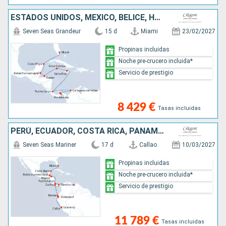
ESTADOS UNIDOS, MÉXICO, BELICE, HONDURAS, ISLAS CAIMÁN, JAMAICA, COSTA RICA, COLOMBIA, PANAMÁ
Seven Seas Grandeur
15 d
Miami
23/02/2027
Propinas incluidas
Noche pre-crucero incluida*
Servicio de prestigio
8 429 €
Tasas incluidas
PERÚ, ECUADOR, COSTA RICA, PANAMÁ, HONDURAS, BELICE, MÉXICO, ESTADOS UNIDOS
Seven Seas Mariner
17 d
Callao
10/03/2027
Propinas incluidas
Noche pre-crucero incluida*
Servicio de prestigio
11 789 €
Tasas incluidas