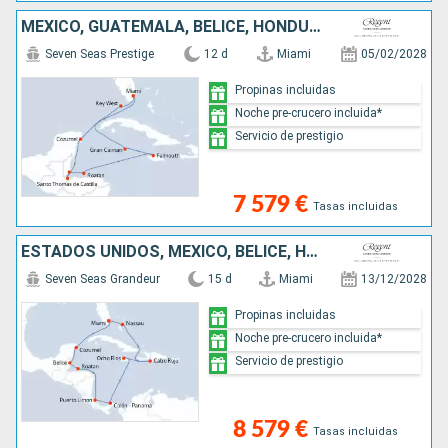
MÉXICO, GUATEMALA, BELICE, HONDURAS, JAMAICA, ISLAS CAIMÁN, ESTADOS UNIDOS
Seven Seas Prestige
12 d
Miami
05/02/2028
Propinas incluidas
Noche pre-crucero incluida*
Servicio de prestigio
7 579 €
Tasas incluidas
ESTADOS UNIDOS, MÉXICO, BELICE, HONDURAS, COSTA RICA, PANAMÁ, JAMAICA, REPÚBLICA DOMINICANA, BAHAMAS
Seven Seas Grandeur
15 d
Miami
13/12/2028
Propinas incluidas
Noche pre-crucero incluida*
Servicio de prestigio
8 579 €
Tasas incluidas