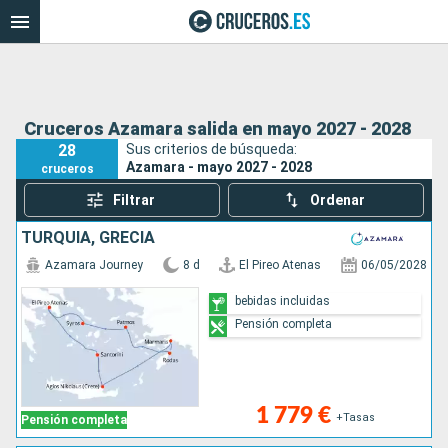
Cruceros Azamara salida en mayo 2027 - 2028
28
Sus criterios de búsqueda:
Azamara - mayo 2027 - 2028
cruceros
Filtrar
Ordenar
TURQUÍA, GRECIA
Azamara Journey
8 d
El Pireo Atenas
06/05/2028
bebidas incluidas
Pensión completa
1 779 €
+Tasas
Pensión completa