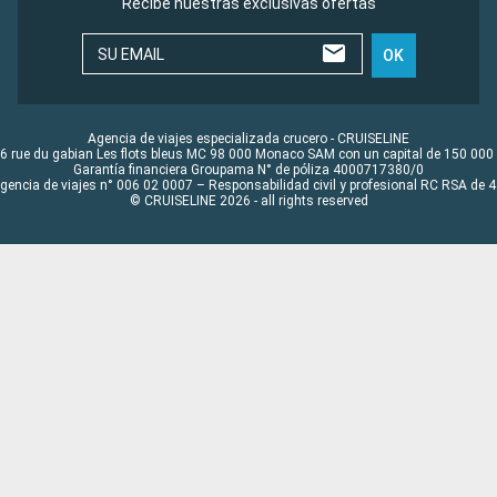
Recibe nuestras exclusivas ofertas
SU EMAIL
OK
Agencia de viajes especializada crucero - CRUISELINE
6 rue du gabian Les flots bleus MC 98 000 Monaco SAM con un capital de 150 000
Garantía financiera Groupama N° de póliza 4000717380/0
Agencia de viajes n° 006 02 0007 – Responsabilidad civil y profesional RC RSA de
© CRUISELINE 2026 - all rights reserved