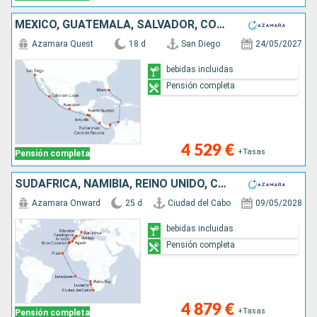
MÉXICO, GUATEMALA, SALVADOR, COSTA RICA, PANAMÁ, COLOMBIA, ESTADOS UNIDOS
Azamara Quest
18 d
San Diego
24/05/2027
bebidas incluidas
Pensión completa
4 529 €
+Tasas
Pensión completa
SUDAFRICA, NAMIBIA, REINO UNIDO, CABO VERDE, LANZAROTE, MARRUECOS, GIBRALTAR, ESPAÑA
Azamara Onward
25 d
Ciudad del Cabo
09/05/2028
bebidas incluidas
Pensión completa
4 879 €
+Tasas
Pensión completa