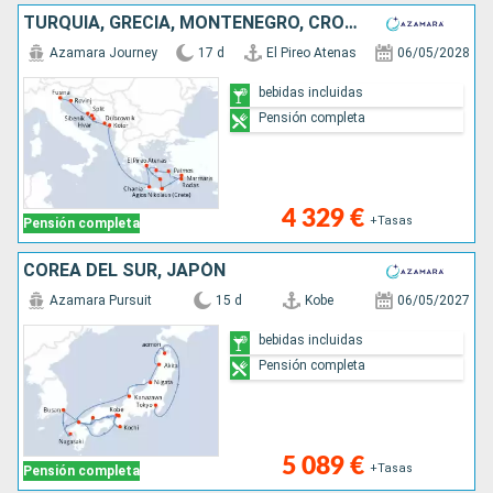
TURQUÍA, GRECIA, MONTENEGRO, CROACIA, ITALIA
Azamara Journey
17 d
El Pireo Atenas
06/05/2028
bebidas incluidas
Pensión completa
4 329 €
+Tasas
Pensión completa
COREA DEL SUR, JAPÓN
Azamara Pursuit
15 d
Kobe
06/05/2027
bebidas incluidas
Pensión completa
5 089 €
+Tasas
Pensión completa