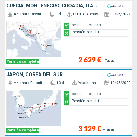
GRECIA, MONTENEGRO, CROACIA, ITALIA
Azamara Onward
9 d
El Pireo Atenas
08/05/2027
bebidas incluidas
Pensión completa
2 629 €
+Tasas
Pensión completa
JAPÓN, COREA DEL SUR
Azamara Pursuit
13 d
Yokohama
12/05/2028
bebidas incluidas
Pensión completa
3 129 €
+Tasas
Pensión completa