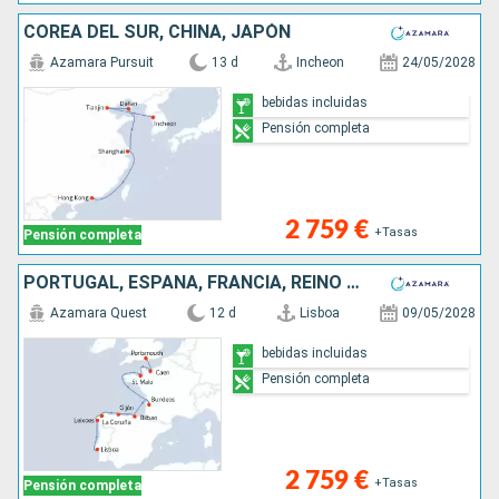
COREA DEL SUR, CHINA, JAPÓN
Azamara Pursuit
13 d
Incheon
24/05/2028
bebidas incluidas
Pensión completa
2 759 €
+Tasas
Pensión completa
PORTUGAL, ESPAÑA, FRANCIA, REINO UNIDO
Azamara Quest
12 d
Lisboa
09/05/2028
bebidas incluidas
Pensión completa
2 759 €
+Tasas
Pensión completa