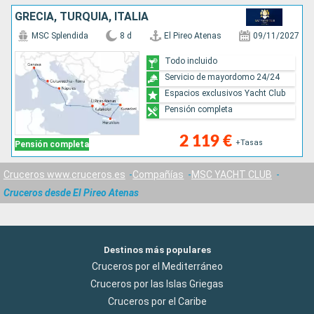
GRECIA, TURQUÍA, ITALIA
MSC Splendida
8 d
El Pireo Atenas
09/11/2027
Todo incluido
Servicio de mayordomo 24/24
Espacios exclusivos Yacht Club
Pensión completa
2 119 €
+Tasas
Pensión completa
Cruceros www.cruceros.es
Compañías
MSC YACHT CLUB
Cruceros desde El Pireo Atenas
Destinos más populares
Cruceros por el Mediterráneo
Cruceros por las Islas Griegas
Cruceros por el Caribe