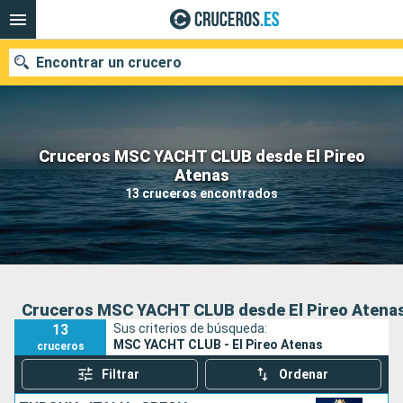
Encontrar un crucero
Cruceros MSC YACHT CLUB desde El Pireo
Nuestros destinos
Atenas
13 cruceros encontrados
Fecha de salida
Puertos
Compañías
Buscar
Cruceros MSC YACHT CLUB desde El Pireo Atena
13
Sus criterios de búsqueda:
MSC YACHT CLUB - El Pireo Atenas
cruceros
Filtrar
Ordenar