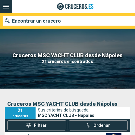
Encontrar un crucero
Nuestros destinos
Cruceros MSC YACHT CLUB desde Nápoles
21 cruceros encontrados
Fecha de salida
Puertos
Compañías
Buscar
Cruceros MSC YACHT CLUB desde Nápoles
21
Sus criterios de búsqueda:
MSC YACHT CLUB - Nápoles
cruceros
Filtrar
Ordenar