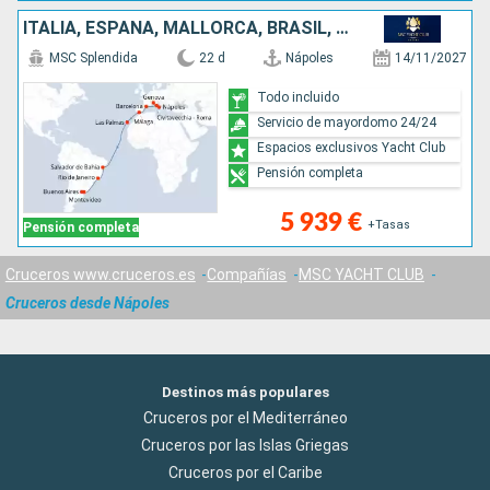
ITALIA, ESPAÑA, MALLORCA, BRASIL, URUGUAY, ARGENTINA
MSC Splendida
22 d
Nápoles
14/11/2027
Todo incluido
Servicio de mayordomo 24/24
Espacios exclusivos Yacht Club
Pensión completa
5 939 €
+Tasas
Pensión completa
Cruceros www.cruceros.es
Compañías
MSC YACHT CLUB
Cruceros desde Nápoles
Destinos más populares
Cruceros por el Mediterráneo
Cruceros por las Islas Griegas
Cruceros por el Caribe