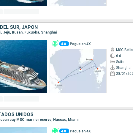
 DEL SUR, JAPÓN
ai, Jeju, Busan, Fukuoka, Shanghai
Pague en 4X
MSC Belli
6 d
Suite
Shanghai
28/01/20
TADOS UNIDOS
, Ocean cay MSC marine reserve, Nassau, Miami
Pague en 4X