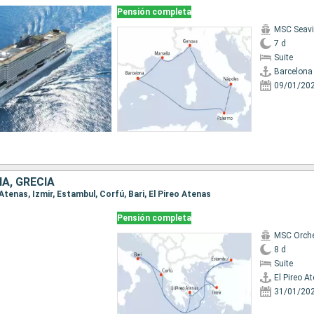
Pensión completa
MSC Seav
7 d
Suite
Barcelona
09/01/20
IA, GRECIA
o Atenas, Izmir, Estambul, Corfú, Bari, El Pireo Atenas
Pensión completa
MSC Orche
8 d
Suite
El Pireo A
31/01/20