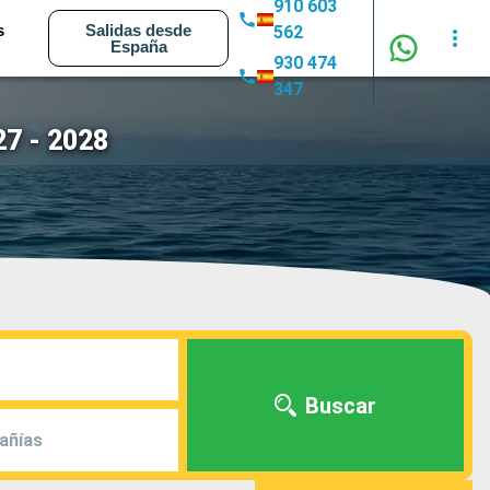
910 603
s
Salidas desde
562
España
930 474
347
7 - 2028
Buscar
añías