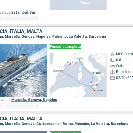
barque:
Estambul,
Bari
IA, ITALIA, MALTA
ona, Marsella, Genova, Nápoles, Palermo, La Valetta, Barcelona
Pensión completa
MSC Seav
8 d
Suite
Barcelona
02/01/20
barque:
Marsella,
Genova,
Nápoles
IA, ITALIA, MALTA
ona, Marsella, Genova, Civitavecchia - Roma, Messine, La Valetta, Barcelona