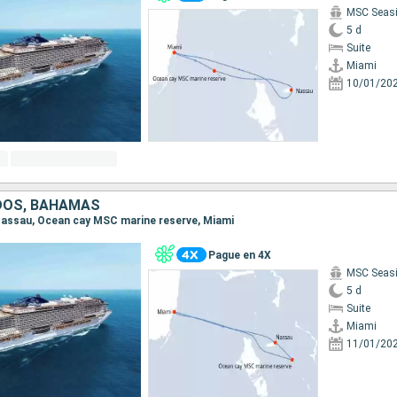
MSC Seas
5 d
Suite
Miami
10/01/20
DOS, BAHAMAS
, Nassau, Ocean cay MSC marine reserve, Miami
Pague en 4X
MSC Seas
5 d
Suite
Miami
11/01/20