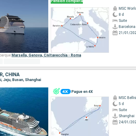
Pensión completa
MSC World
8 d
Suite
Barcelona
21/01/20
barque:
Marsella,
Genova,
Civitavecchia - Roma
R, CHINA
i, Jeju, Busan, Shanghai
Pague en 4X
MSC Belli
5 d
Suite
Shanghai
24/01/20