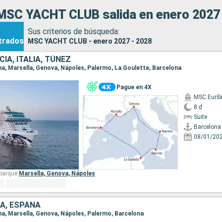
MSC YACHT CLUB salida en enero 2027 
Sus criterios de búsqueda:
trados
MSC YACHT CLUB - enero 2027 - 2028
IA, ITALIA, TÚNEZ
ona, Marsella, Genova, Nápoles, Palermo, La Goulette, Barcelona
Pague en 4X
MSC Eurib
8 d
Suite
Barcelona
08/01/20
barque:
Marsella,
Genova,
Nápoles
IA, ESPAÑA
ona, Marsella, Genova, Nápoles, Palermo, Barcelona