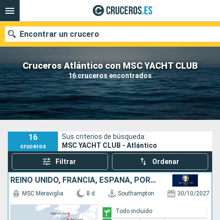
Encontrar un crucero
Cruceros Atlántico con MSC YACHT CLUB
16 cruceros encontrados
Nuestros destinos
Fecha de salida
Puertos
Compañías
16
Sus criterios de búsqueda:
MSC YACHT CLUB - Atlántico
cruceros
Buscar
Filtrar
Ordenar
REINO UNIDO, FRANCIA, ESPAÑA, PORTUGAL
MSC Meraviglia
8 d
Southampton
30/10/2027
Todo incluido