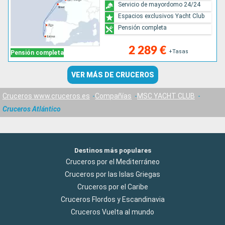
Servicio de mayordomo 24/24
Espacios exclusivos Yacht Club
Pensión completa
2 289 €
+Tasas
Pensión completa
VER MÁS DE CRUCEROS
Cruceros www.cruceros.es
Compañías
MSC YACHT CLUB
Cruceros Atlántico
Destinos más populares
Cruceros por el Mediterráneo
Cruceros por las Islas Griegas
Cruceros por el Caribe
Cruceros Flordos y Escandinavia
Cruceros Vuelta al mundo