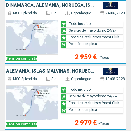
DINAMARCA, ALEMANIA, NORUEGA, ISLAS MALVINAS
MSC Splendida
8 d
Copenhague
24/06/2028
Todo incluido
Servicio de mayordomo 24/24
Espacios exclusivos Yacht Club
Pensión completa
2 959 €
+Tasas
Pensión completa
ALEMANIA, ISLAS MALVINAS, NORUEGA, DINAMARCA
MSC Splendida
8 d
Copenhague
19/08/2028
Todo incluido
Servicio de mayordomo 24/24
Espacios exclusivos Yacht Club
Pensión completa
2 979 €
+Tasas
Pensión completa