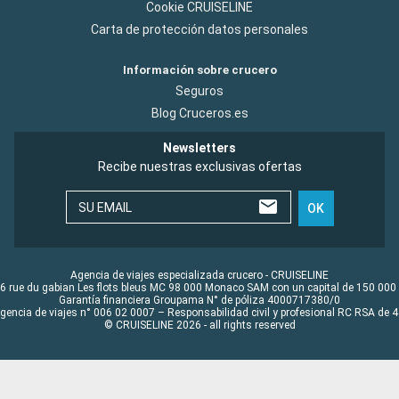
Cookie CRUISELINE
Carta de protección datos personales
Información sobre crucero
Seguros
Blog Cruceros.es
Newsletters
Recibe nuestras exclusivas ofertas
SU EMAIL
OK
Agencia de viajes especializada crucero - CRUISELINE
6 rue du gabian Les flots bleus MC 98 000 Monaco SAM con un capital de 150 000
Garantía financiera Groupama N° de póliza 4000717380/0
Agencia de viajes n° 006 02 0007 – Responsabilidad civil y profesional RC RSA de
© CRUISELINE 2026 - all rights reserved