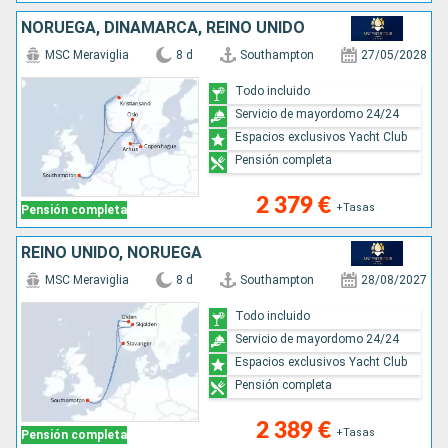
NORUEGA, DINAMARCA, REINO UNIDO
MSC Meraviglia
8 d
Southampton
27/05/2028
Todo incluido
Servicio de mayordomo 24/24
Espacios exclusivos Yacht Club
Pensión completa
2 379 €
+Tasas
Pensión completa
REINO UNIDO, NORUEGA
MSC Meraviglia
8 d
Southampton
28/08/2027
Todo incluido
Servicio de mayordomo 24/24
Espacios exclusivos Yacht Club
Pensión completa
2 389 €
+Tasas
Pensión completa