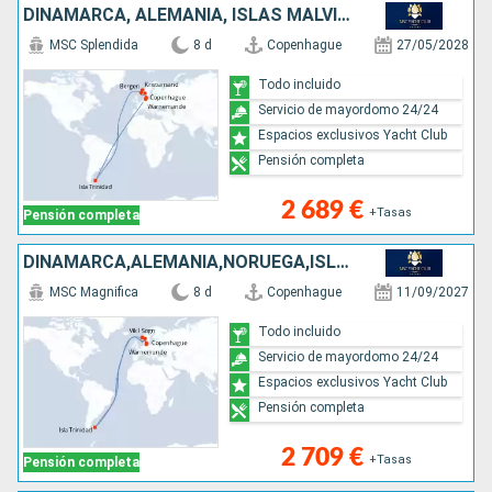
DINAMARCA, ALEMANIA, ISLAS MALVINAS, NORUEGA
MSC Splendida
8 d
Copenhague
27/05/2028
Todo incluido
Servicio de mayordomo 24/24
Espacios exclusivos Yacht Club
Pensión completa
2 689 €
+Tasas
Pensión completa
DINAMARCA,ALEMANIA,NORUEGA,ISLAS MALVINAS
MSC Magnifica
8 d
Copenhague
11/09/2027
Todo incluido
Servicio de mayordomo 24/24
Espacios exclusivos Yacht Club
Pensión completa
2 709 €
+Tasas
Pensión completa