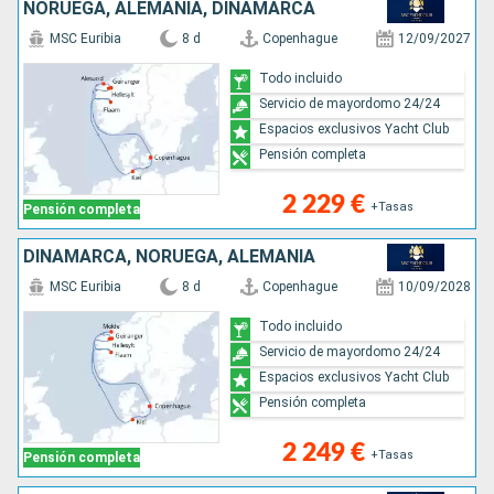
NORUEGA, ALEMANIA, DINAMARCA
MSC Euribia
8 d
Copenhague
12/09/2027
Todo incluido
Servicio de mayordomo 24/24
Espacios exclusivos Yacht Club
Pensión completa
2 229 €
+Tasas
Pensión completa
DINAMARCA, NORUEGA, ALEMANIA
MSC Euribia
8 d
Copenhague
10/09/2028
Todo incluido
Servicio de mayordomo 24/24
Espacios exclusivos Yacht Club
Pensión completa
2 249 €
+Tasas
Pensión completa