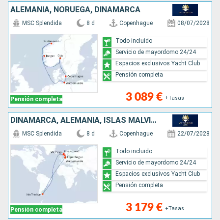
ALEMANIA, NORUEGA, DINAMARCA
MSC Splendida
8 d
Copenhague
08/07/2028
Todo incluido
Servicio de mayordomo 24/24
Espacios exclusivos Yacht Club
Pensión completa
3 089 €
+Tasas
Pensión completa
DINAMARCA, ALEMANIA, ISLAS MALVINAS, NORUEGA
MSC Splendida
8 d
Copenhague
22/07/2028
Todo incluido
Servicio de mayordomo 24/24
Espacios exclusivos Yacht Club
Pensión completa
3 179 €
+Tasas
Pensión completa