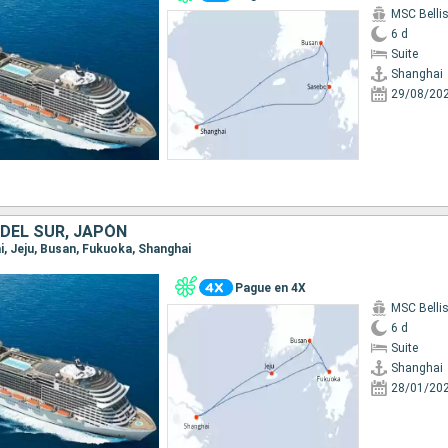
MSC Belli
6 d
Suite
Shanghai
29/08/20
 DEL SUR, JAPÓN
ai, Jeju, Busan, Fukuoka, Shanghai
Pague en 4X
MSC Belli
6 d
Suite
Shanghai
28/01/20