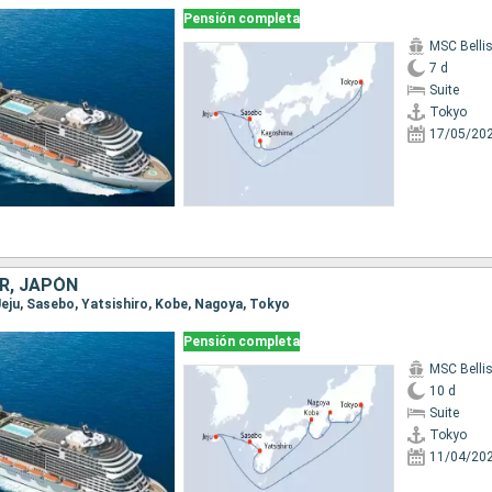
Pensión completa
MSC Belli
7 d
Suite
Tokyo
17/05/20
R, JAPÓN
 Jeju, Sasebo, Yatsishiro, Kobe, Nagoya, Tokyo
Pensión completa
MSC Belli
10 d
Suite
Tokyo
11/04/20