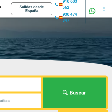
910 603
s
Salidas desde
562
España
930 474
347
Buscar
añías