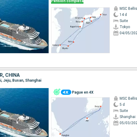
Pensión completa
MSC Belli
14 d
Suite
Tokyo
04/05/20
R, CHINA
i, Jeju, Busan, Shanghai
Pague en 4X
MSC Belli
5 d
Suite
Shanghai
05/03/20