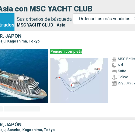
Asia con MSC YACHT CLUB
Sus criterios de búsqueda:
Ordenar Los más vendidos
trados
MSC YACHT CLUB - Asia
R, JAPÓN
 Jeju, Kagoshima, Tokyo
Pensión completa
MSC Belli
6 d
Suite
Tokyo
27/03/20
R, JAPÓN
 Jeju, Sasebo, Kagoshima, Tokyo