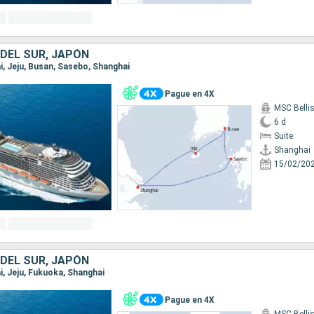
 DEL SUR, JAPÓN
ai, Jeju, Busan, Sasebo, Shanghai
Pague en 4X
MSC Belli
6 d
Suite
Shanghai
15/02/20
 DEL SUR, JAPÓN
ai, Jeju, Fukuoka, Shanghai
Pague en 4X