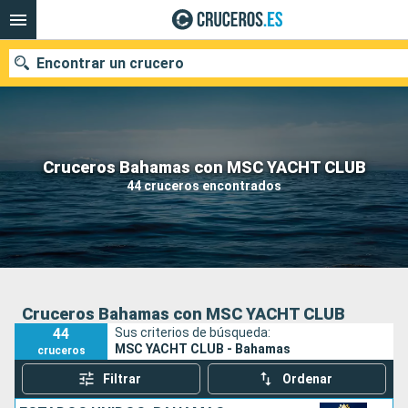
Encontrar un crucero
Nuestros destinos
Cruceros Bahamas con MSC YACHT CLUB
44 cruceros encontrados
Fecha de salida
Puertos
Compañías
Buscar
Cruceros Bahamas con MSC YACHT CLUB
44
Sus criterios de búsqueda:
MSC YACHT CLUB - Bahamas
cruceros
Filtrar
Ordenar