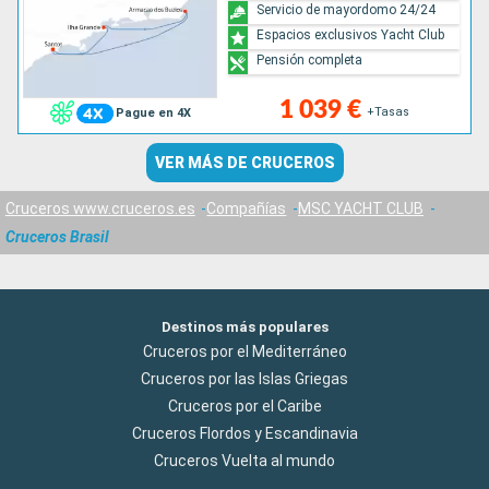
Servicio de mayordomo 24/24
Espacios exclusivos Yacht Club
Pensión completa
1 039 €
+Tasas
Pague en 4X
VER MÁS DE CRUCEROS
Cruceros www.cruceros.es
Compañías
MSC YACHT CLUB
Cruceros Brasil
Destinos más populares
Cruceros por el Mediterráneo
Cruceros por las Islas Griegas
Cruceros por el Caribe
Cruceros Flordos y Escandinavia
Cruceros Vuelta al mundo