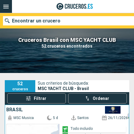
Encontrar un crucero
Cruceros Brasil con MSC YACHT CLUB
52 cruceros encontrados
Nuestros destinos
Fecha de salida
Puertos
Compañías
52
Sus criterios de búsqueda:
MSC YACHT CLUB - Brasil
cruceros
Buscar
Filtrar
Ordenar
BRASIL
MSC Musica
5 d
Santos
26/11/2026
Todo incluido