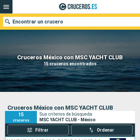
Encontrar un crucero
Nuestros destinos
Cruceros México con MSC YACHT CLUB
15 cruceros encontrados
Fecha de salida
Puertos
Compañías
Buscar
Cruceros México con MSC YACHT CLUB
15
Sus criterios de búsqueda:
MSC YACHT CLUB - México
cruceros
Filtrar
Ordenar