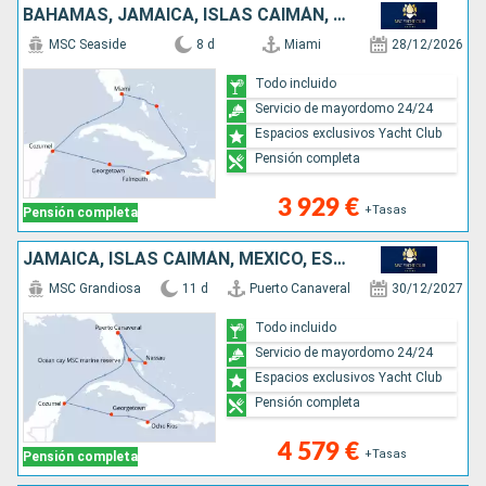
BAHAMAS, JAMAICA, ISLAS CAIMÁN, MÉXICO, ESTADOS UNIDOS
MSC Seaside
8 d
Miami
28/12/2026
Todo incluido
Servicio de mayordomo 24/24
Espacios exclusivos Yacht Club
Pensión completa
3 929 €
+Tasas
Pensión completa
JAMAICA, ISLAS CAIMÁN, MÉXICO, ESTADOS UNIDOS, BAHAMAS
MSC Grandiosa
11 d
Puerto Canaveral
30/12/2027
Todo incluido
Servicio de mayordomo 24/24
Espacios exclusivos Yacht Club
Pensión completa
4 579 €
+Tasas
Pensión completa