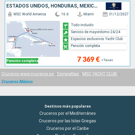
ESTADOS UNIDOS, HONDURAS, MÉXICO, BAHAMAS, REPÚBLICA DOMINICANA, PORTO RICO
MSC World America
16 d
Miami
31/12/2027
Todo incluido
Servicio de mayordomo 24/24
Espacios exclusivos Yacht Club
Pensión completa
7 369 €
+Tasas
Pensión completa
Cruceros www.cruceros.es
Compañías
MSC YACHT CLUB
Cruceros México
Destinos más populares
Cruceros por el Mediterráneo
Cruceros por las Islas Griegas
Cruceros por el Caribe