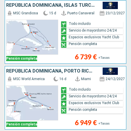
REPÚBLICA DOMINICANA, ISLAS TURCAS Y CAICOS, BAHAMAS, JAMAICA, ISLAS CAIMÁN, MÉXICO, ESTADOS UNIDOS
MSC Grandiosa
15 d
Puerto Canaveral
23/12/2027
Todo incluido
Servicio de mayordomo 24/24
Espacios exclusivos Yacht Club
Pensión completa
6 739 €
+Tasas
Pensión completa
REPÚBLICA DOMINICANA, PORTO RICO, ESTADOS UNIDOS, HONDURAS, MÉXICO, BAHAMAS
MSC World America
16 d
Miami
24/12/2027
Todo incluido
Servicio de mayordomo 24/24
Espacios exclusivos Yacht Club
Pensión completa
6 949 €
+Tasas
Pensión completa