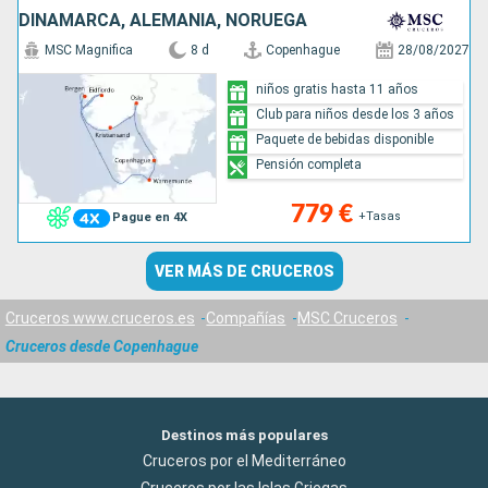
DINAMARCA, ALEMANIA, NORUEGA
MSC Magnifica
8 d
Copenhague
28/08/2027
niños gratis hasta 11 años
Club para niños desde los 3 años
Paquete de bebidas disponible
Pensión completa
779 €
+Tasas
Pague en 4X
VER MÁS DE CRUCEROS
Cruceros www.cruceros.es
Compañías
MSC Cruceros
Cruceros desde Copenhague
Destinos más populares
Cruceros por el Mediterráneo
Cruceros por las Islas Griegas