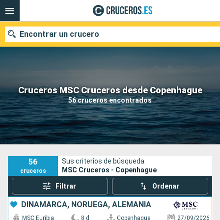
Encontrar un crucero
Nuestros destinos
Cruceros MSC Cruceros desde Copenhague
56 cruceros encontrados
Fecha de salida
Puertos
Compañías
Buscar
56
Sus criterios de búsqueda:
MSC Cruceros - Copenhague
cruceros
Filtrar
Ordenar
DINAMARCA, NORUEGA, ALEMANIA
MSC Euribia
8 d
Copenhague
27/09/2026