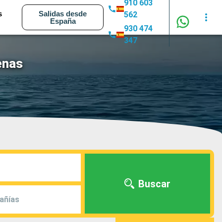
910 603
s
Salidas desde
562
España
930 474
347
enas
Buscar
añías