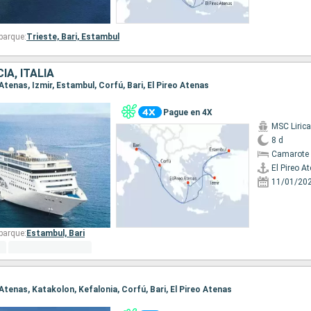
barque:
Trieste,
Bari,
Estambul
IA, ITALIA
o Atenas, Izmir, Estambul, Corfú, Bari, El Pireo Atenas
Pague en 4X
MSC Lirica
8 d
Camarote 
El Pireo A
11/01/20
barque:
Estambul,
Bari
o Atenas, Katakolon, Kefalonia, Corfú, Bari, El Pireo Atenas