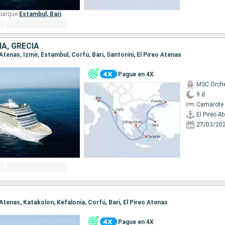
barque:
Estambul,
Bari
IA, GRECIA
o Atenas, Izmir, Estambul, Corfú, Bari, Santoríni, El Pireo Atenas
Pague en 4X
MSC Orche
9 d
Camarote 
El Pireo A
27/03/20
o Atenas, Katakolon, Kefalonia, Corfú, Bari, El Pireo Atenas
Pague en 4X