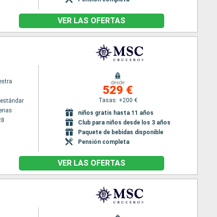
VER LAS OFERTAS
stra
desde
529 €
Tasas: +200 €
estándar
tenas
niños gratis hasta 11 años
28
Club para niños desde los 3 años
Paquete de bebidas disponible
Pensión completa
VER LAS OFERTAS