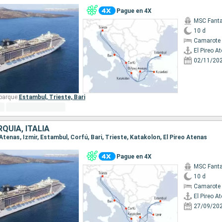
Pague en 4X
MSC Fanta
10 d
Camarote 
El Pireo A
02/11/20
barque:
Estambul,
Trieste,
Bari
RQUÍA, ITALIA
o Atenas, Izmir, Estambul, Corfú, Bari, Trieste, Katakolon, El Pireo Atenas
Pague en 4X
MSC Fanta
10 d
Camarote 
El Pireo A
27/09/20