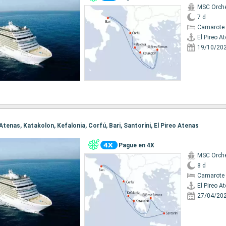
MSC Orche
7 d
Camarote 
El Pireo A
19/10/20
o Atenas, Katakolon, Kefalonia, Corfú, Bari, Santoríni, El Pireo Atenas
Pague en 4X
MSC Orche
8 d
Camarote 
El Pireo A
27/04/20