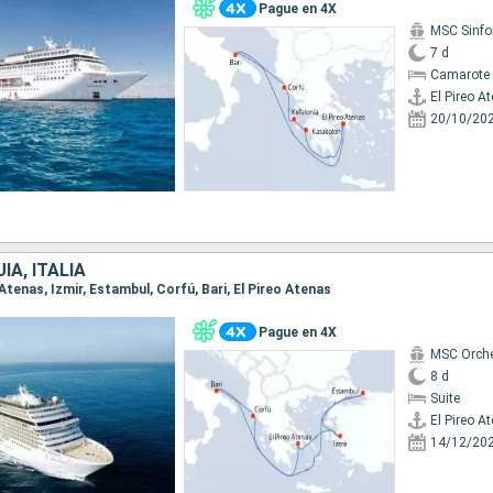
Pague en 4X
MSC Sinfo
7 d
Camarote 
El Pireo A
20/10/20
ÍA, ITALIA
o Atenas, Izmir, Estambul, Corfú, Bari, El Pireo Atenas
Pague en 4X
MSC Orche
8 d
Suite
El Pireo A
14/12/20