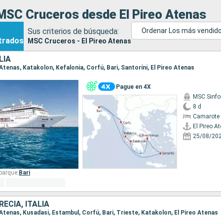
MSC Cruceros desde El Pireo Atenas
Sus criterios de búsqueda:
Ordenar Los más vendid
trados
MSC Cruceros - El Pireo Atenas
LIA
o Atenas, Katakolon, Kefalonia, Corfú, Bari, Santoríni, El Pireo Atenas
Pague en 4X
MSC Sinfo
8 d
Camarote 
El Pireo A
25/08/20
barque:
Bari
RECIA, ITALIA
eo Atenas, Kusadasi, Estambul, Corfú, Bari, Trieste, Katakolon, El Pireo Atenas