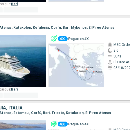
barque:
Bari
eo Atenas, Katakolon, Kefalonia, Corfú, Bari, Mykonos, El Pireo Atenas
Pague en 4X
MSC Orche
8 d
Suite
El Pireo A
05/10/20
barque:
Bari
ÍA, ITALIA
o Atenas, Estambul, Corfú, Bari, Trieste, Katakolon, El Pireo Atenas
Pague en 4X