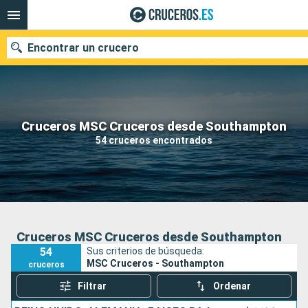
Encontrar un crucero
Nuestros destinos
Cruceros MSC Cruceros desde Southampton
54 cruceros encontrados
Fecha de salida
Puertos
Compañías
Buscar
Cruceros MSC Cruceros desde Southampton
54
Sus criterios de búsqueda:
MSC Cruceros - Southampton
cruceros
Filtrar
Ordenar