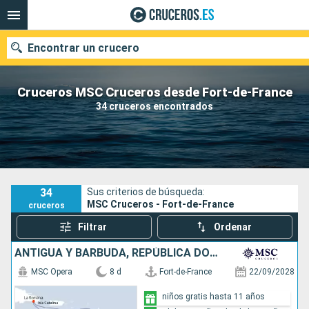
Encontrar un crucero
Cruceros MSC Cruceros desde Fort-de-France
34 cruceros encontrados
Nuestros destinos
Fecha de salida
Puertos
Compañías
34
Sus criterios de búsqueda:
MSC Cruceros - Fort-de-France
cruceros
Buscar
Filtrar
Ordenar
ANTIGUA Y BARBUDA, REPÚBLICA DOMINICANA, BARBADOS, MARTINICA
MSC Opera
8 d
Fort-de-France
22/09/2028
niños gratis hasta 11 años