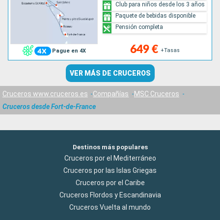
Club para niños desde los 3 años
Paquete de bebidas disponible
Pensión completa
649 €
+Tasas
Pague en 4X
VER MÁS DE CRUCEROS
Cruceros www.cruceros.es
Compañías
MSC Cruceros
Cruceros desde Fort-de-France
Destinos más populares
Cruceros por el Mediterráneo
Cruceros por las Islas Griegas
Cruceros por el Caribe
Cruceros Flordos y Escandinavia
Cruceros Vuelta al mundo