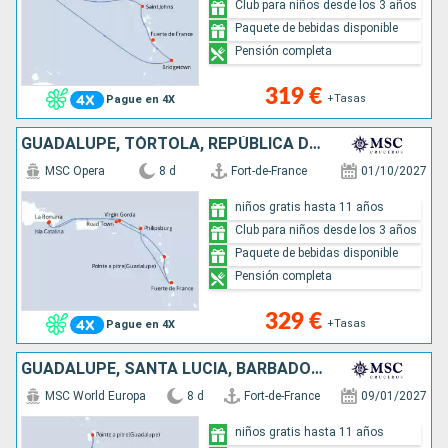
Club para niños desde los 3 años
Paquete de bebidas disponible
Pensión completa
319 €
+Tasas
Pague en 4X
GUADALUPE, TÓRTOLA, REPÚBLICA DOMINICANA, VIRGEN GORDA, SAN MARTÍN, MARTINICA
MSC Opera
8 d
Fort-de-France
01/10/2027
niños gratis hasta 11 años
Club para niños desde los 3 años
Paquete de bebidas disponible
Pensión completa
329 €
+Tasas
Pague en 4X
GUADALUPE, SANTA LUCIA, BARBADOS, SAN VINCENT Y LAS GRANADINAS, GRENADA, MARTINICA
MSC World Europa
8 d
Fort-de-France
09/01/2027
niños gratis hasta 11 años