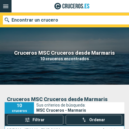
Encontrar un crucero
Nuestros destinos
Cruceros MSC Cruceros desde Marmaris
10 cruceros encontrados
Fecha de salida
Puertos
Compañías
Buscar
Cruceros MSC Cruceros desde Marmaris
10
Sus criterios de búsqueda:
MSC Cruceros - Marmaris
cruceros
Filtrar
Ordenar