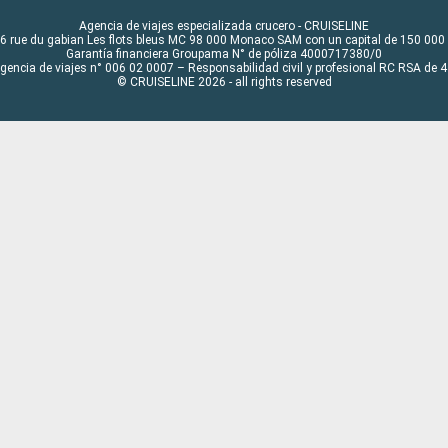
Agencia de viajes especializada crucero - CRUISELINE
6 rue du gabian Les flots bleus MC 98 000 Monaco SAM con un capital de 150 000
Garantía financiera Groupama N° de póliza 4000717380/0
Agencia de viajes n° 006 02 0007 – Responsabilidad civil y profesional RC RSA de
© CRUISELINE 2026 - all rights reserved