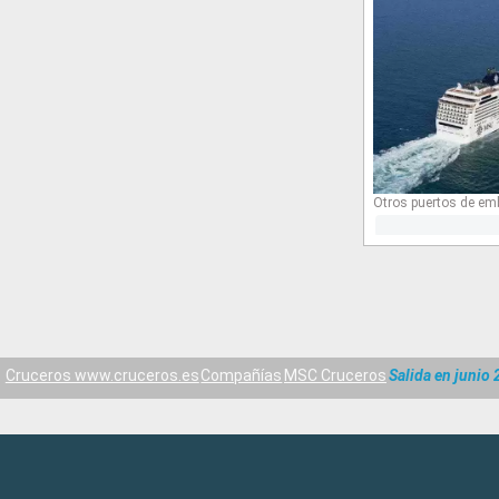
Otros puertos de em
Cruceros www.cruceros.es
Compañías
MSC Cruceros
Salida en junio