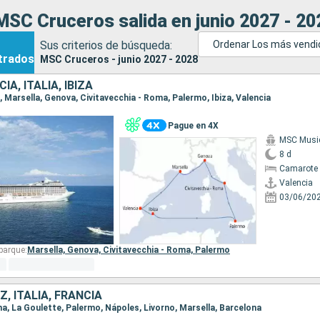
SC Cruceros salida en junio 2027 - 20
Sus criterios de búsqueda:
Ordenar Los más vend
trados
MSC Cruceros - junio 2027 - 2028
IA, ITALIA, IBIZA
ia, Marsella, Genova, Civitavecchia - Roma, Palermo, Ibiza, Valencia
Pague en 4X
MSC Musi
8 d
Camarote 
Valencia
03/06/20
barque:
Marsella,
Genova,
Civitavecchia - Roma,
Palermo
, ITALIA, FRANCIA
ona, La Goulette, Palermo, Nápoles, Livorno, Marsella, Barcelona