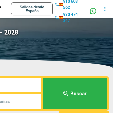
910 603
s
Salidas desde
562
España
930 474
347
- 2028
Buscar
añías