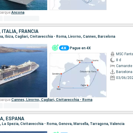
barque:
Ancona
, ITALIA, FRANCIA
na, Ibiza, Cagliari, Civitavecchia - Roma, Livorno, Cannes, Barcelona
Pague en 4X
MSC Fanta
8 d
Camarote 
Barcelona
03/06/20
barque:
Cannes,
Livorno,
Cagliari,
Civitavecchia - Roma
IA, ESPAÑA
ia, La Spezia, Civitavecchia - Roma, Genova, Marsella, Tarragona, Valencia