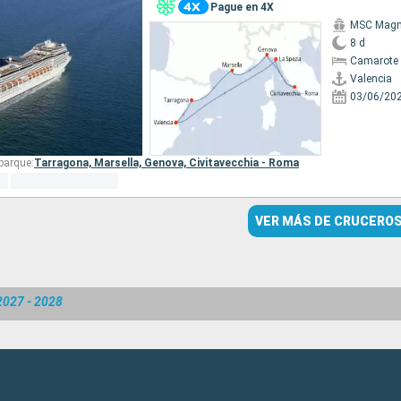
Pague en 4X
MSC Magni
8 d
Camarote 
Valencia
03/06/20
barque:
Tarragona,
Marsella,
Genova,
Civitavecchia - Roma
VER MÁS DE CRUCERO
 2027 - 2028