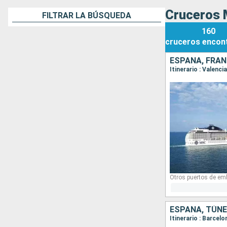
Cruceros M
FILTRAR LA BÚSQUEDA
160
cruceros
encon
ESPAÑA, FRANC
Itinerario : Valenc
Otros puertos de em
ESPAÑA, TÚNEZ
Itinerario : Barcel