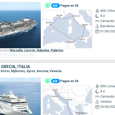
Pague en 4X
MSC Virtu
8 d
Camarote 
Barcelona
01/06/20
barque:
Marsella,
Livorno,
Nápoles,
Palermo
GRECIA, ITALIA
a, Kotor, Mykonos, Syros, Ancona, Venecia
Pague en 4X
MSC Lirica
8 d
Camarote 
Venecia
05/06/20