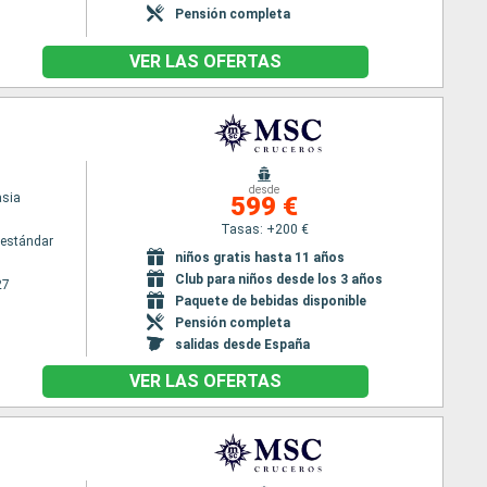
Pensión completa
VER LAS OFERTAS
desde
sia
599 €
Tasas: +200 €
estándar
niños gratis hasta 11 años
Club para niños desde los 3 años
27
Paquete de bebidas disponible
Pensión completa
salidas desde España
VER LAS OFERTAS