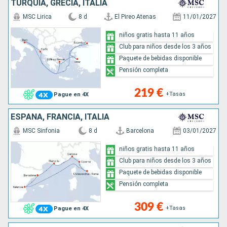
TURQUÍA, GRECIA, ITALIA
MSC Lirica
8 d
El Pireo Atenas
11/01/2027
niños gratis hasta 11 años
Club para niños desde los 3 años
Paquete de bebidas disponible
Pensión completa
219 €
+Tasas
Pague en 4X
ESPAÑA, FRANCIA, ITALIA
MSC Sinfonia
8 d
Barcelona
03/01/2027
niños gratis hasta 11 años
Club para niños desde los 3 años
Paquete de bebidas disponible
Pensión completa
309 €
+Tasas
Pague en 4X