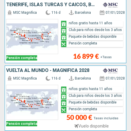
TENERIFE, ISLAS TURCAS Y CAICOS, BAHAMAS, PANAMÁ, ECUADOR, PERÚ, CHILE, REINO UNIDO, TONGA, NUEVA CALEDONIA, NUEVA ZELANDA, AUSTRALIA, INDONESIA, VIETNAM, TAILANDIA, CAMBOYA, SINGAPUR, MALASIA, SRI LA
MSC Magnifica
116 d
Barcelona
07/01/2028
niños gratis hasta 11 años
Club para niños desde los 3 años
Paquete de bebidas disponible
Pensión completa
16 899 €
+Tasas
Pensión completa
VUELTA AL MUNDO - MAGNIFICA 2028
MSC Magnifica
116 d
Barcelona
07/01/2028
niños gratis hasta 11 años
Club para niños desde los 3 años
Paquete de bebidas disponible
Pensión completa
50 000 €
Tasas incluidas
Pensión completa
Vuelo disponible