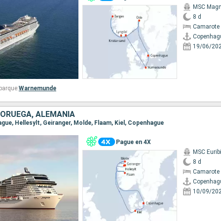
MSC Magni
8 d
Camarote 
Copenhag
19/06/20
barque:
Warnemunde
NORUEGA, ALEMANIA
ague, Hellesylt, Geiranger, Molde, Flaam, Kiel, Copenhague
Pague en 4X
MSC Eurib
8 d
Camarote 
Copenhag
10/09/20