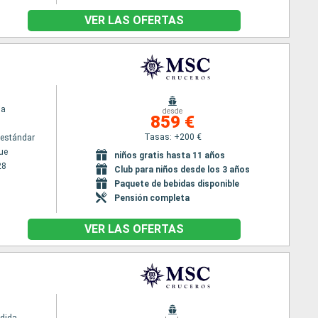
VER LAS OFERTAS
ia
desde
859 €
Tasas: +200 €
estándar
ue
niños gratis hasta 11 años
28
Club para niños desde los 3 años
Paquete de bebidas disponible
Pensión completa
VER LAS OFERTAS