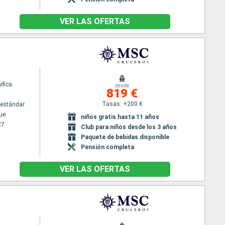
VER LAS OFERTAS
fica
desde
819 €
Tasas: +200 €
estándar
ue
niños gratis hasta 11 años
27
Club para niños desde los 3 años
Paquete de bebidas disponible
Pensión completa
VER LAS OFERTAS