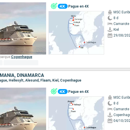
Pague en 4X
MSC Eurib
8 d
Camarote 
Kiel
29/08/20
barque:
Copenhague
EMANIA, DINAMARCA
ague, Hellesylt, Alesund, Flaam, Kiel, Copenhague
Pague en 4X
MSC Eurib
8 d
Camarote 
Copenhag
04/10/20