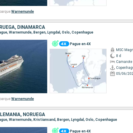
barque:
Warnemunde
ORUEGA, DINAMARCA
hague, Warnemunde, Bergen, Lyngdal, Oslo, Copenhague
Pague en 4X
MSC Magni
8 d
Camarote 
Copenhag
05/06/20
barque:
Warnemunde
ALEMANIA, NORUEGA
hague, Warnemunde, Kristiansand, Bergen, Lyngdal, Oslo, Copenhague
Pague en 4X