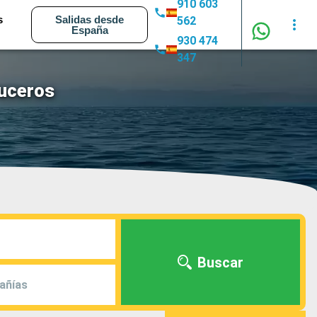
910 603
s
Salidas desde
562
España
930 474
347
ruceros
Buscar
añías