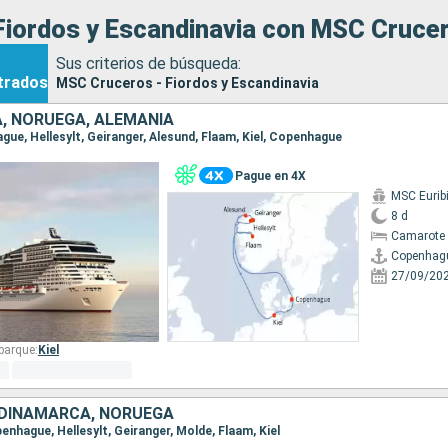
Fiordos y Escandinavia con MSC Cruce
Sus criterios de búsqueda:
trados
MSC Cruceros - Fiordos y Escandinavia
, NORUEGA, ALEMANIA
ague, Hellesylt, Geiranger, Alesund, Flaam, Kiel, Copenhague
Pague en 4X
MSC Eurib
8 d
Camarote 
Copenhag
27/09/20
barque:
Kiel
 DINAMARCA, NORUEGA
openhague, Hellesylt, Geiranger, Molde, Flaam, Kiel