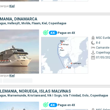
barque:
Kiel
EMANIA, DINAMARCA
ague, Hellesylt, Molde, Flaam, Kiel, Copenhague
Pague en 4X
MSC Eurib
8 d
Camarote 
Copenhag
07/05/20
barque:
Kiel
LEMANIA, NORUEGA, ISLAS MALVINAS
ague, Warnemunde, Kristiansand, Vik I Sogn, Isla Trinidad, Oslo, Copenhague
Pague en 4X