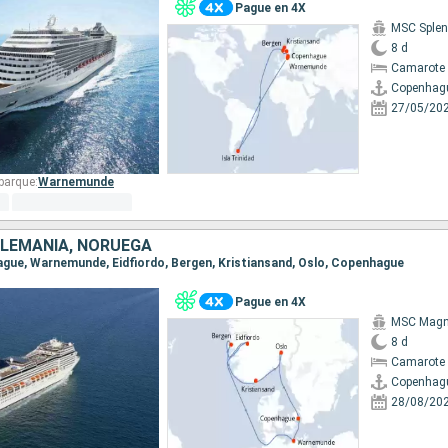
Pague en 4X
MSC Splen
8 d
Camarote 
Copenhag
27/05/20
barque:
Warnemunde
ALEMANIA, NORUEGA
hague, Warnemunde, Eidfiordo, Bergen, Kristiansand, Oslo, Copenhague
Pague en 4X
MSC Magni
8 d
Camarote 
Copenhag
28/08/20