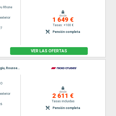
Du Rhone
desde
exterior
1 649 €
Tasas: +100 €
27
Pensión completa
VER LAS OFERTAS
Itinerario : Passau, Viena, Solt, Mohacs, Belgrado, Rousse, Giurgiu, Oltenita, Braila, Oltenita, Giurgiu, Rousse, Novi Sad, Aljmas, Budapest, Bratislava, Ybbs, Passau
RO
desde
exterior
2 611 €
Tasas incluidas
26
Pensión completa