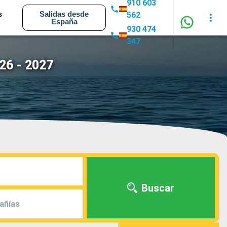
910 603
s
Salidas desde
562
España
930 474
347
26 - 2027
Buscar
añías