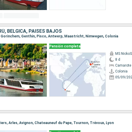
RÚ, BÉLGICA, PAISES BAJOS
a, Gorinchem, Genthin, Pisco, Antwerp, Maastricht, Nimwegen, Colonia
Pensión completa
MS NickoSp
8 d
Camarote 
Colonia
05/09/20
Viviers, Arles, Avignon, Chateauneuf du Pape, Tournon, Trévoux, Lyon