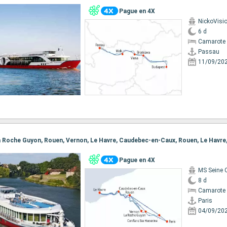
Pague en 4X
NickoVisi
6 d
Camarote 
Passau
11/09/20
Pague en 4X
MS Seine
8 d
Camarote 
Paris
04/09/20