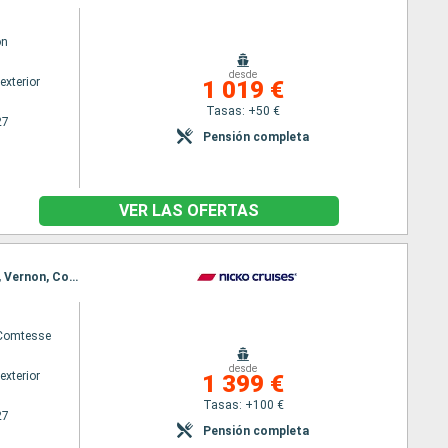
on
desde
exterior
1 019 €
Tasas: +50 €
27
Pensión completa
VER LAS OFERTAS
Itinerario : Paris, La Roche Guyon, Rouen, Vernon, Le Havre, Caudebec-en-Caux, Rouen, Le Havre, Vernon, Conflans Ste Honorine, Rouen, Conflans Ste Honorine, Paris
 Comtesse
desde
exterior
1 399 €
Tasas: +100 €
27
Pensión completa