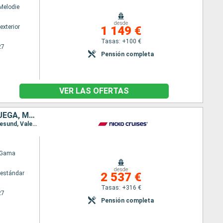
Melodie
desde
exterior
1 149 €
Tasas: +100 €
27
Pensión completa
VER LAS OFERTAS
ALEMANIA, PAISES BAJOS, BÉLGICA, FRANCIA, ESPAÑA, PORTUGAL, NORUEGA, MALLORCA
Itinerario : Hamburgo, Ijmuiden, Zeebrugge, Honfleur, Brest, Gijón, Vigo, Lisboa, Cadiz, Málaga, Alesund, Valencia, Palma de Mallorca
 Gama
desde
estándar
2 537 €
Tasas: +316 €
27
Pensión completa