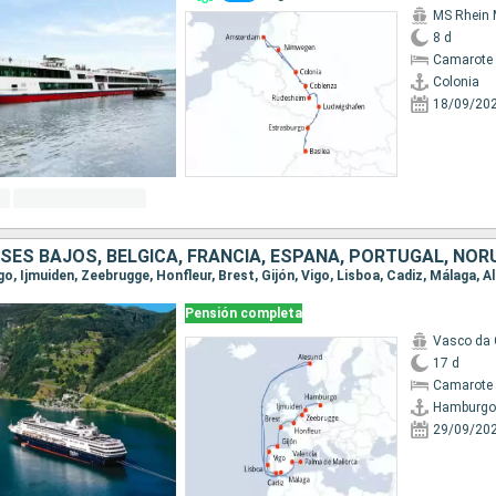
MS Rhein 
8 d
Camarote 
Colonia
18/09/20
Pensión completa
Vasco da
17 d
Camarote 
Hamburgo
29/09/20