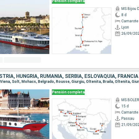
Pensión completa
MS Bijou 
8 d
Camarote 
Lyon
26/09/20
STRIA, HUNGRÍA, RUMANIA, SERBIA, ESLOVAQUIA, FRANCIA
Pensión completa
MS BOLE
15 d
Camarote 
Passau
21/09/20