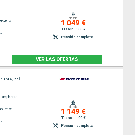
desde
exterior
1 049 €
Tasas: +100 €
27
Pensión completa
VER LAS OFERTAS
Itinerario : Colonia, Andernach, Mainz, Germersheim, Estrasburgo, Ludwigshafen, Rudesheim, Coblenza, Colonia
Symphonie
desde
exterior
1 149 €
Tasas: +100 €
27
Pensión completa