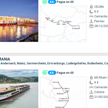
Pague en 4X
CELINA
8 d
Camarote 
Passau
28/12/20
MANIA
Pague en 4X
MS Rhein 
8 d
Camarote 
Colonia
21/05/20