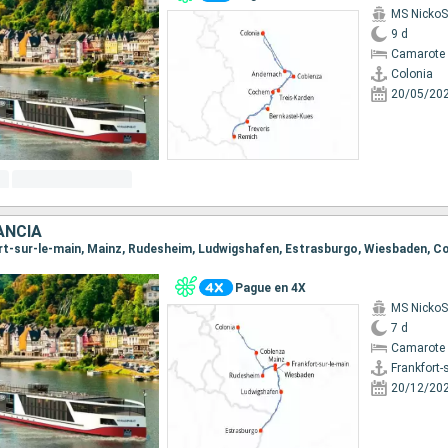
MS NickoSp
9 d
Camarote 
Colonia
20/05/20
ANCIA
Pague en 4X
MS NickoSp
7 d
Camarote 
Frankfort-
20/12/20