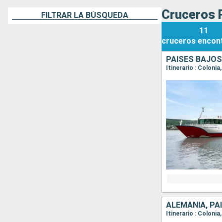
Cruceros R
FILTRAR LA BÚSQUEDA
11
cruceros
encon
PAISES BAJOS
Itinerario : Colon
ALEMANIA, PA
Itinerario : Colon