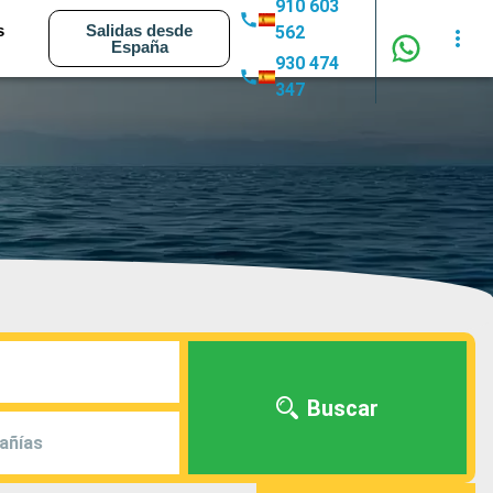
910 603
s
Salidas desde
562
España
930 474
347
Buscar
añías