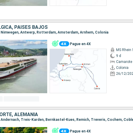
LGICA, PAISES BAJOS
ia, Nimwegen, Antwerp, Rotterdam, Amsterdam, Arnhem, Colonia
Pague en 4X
MS Rhein 
9 d
Camarote 
Colonia
26/12/20
ORTE, ALEMANIA
a, Andernach, Treis-Karden, Bernkastel-Kues, Remich, Treveris, Cochem, Cobl
Pague en 4X