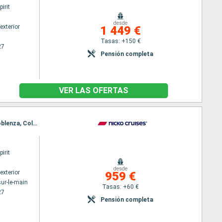
irit
desde
exterior
1 449 €
Tasas: +150 €
27
Pensión completa
VER LAS OFERTAS
Itinerario : Frankfort-sur-le-main, Mainz, Rudesheim, Ludwigshafen, Estrasburgo, Wiesbaden, Coblenza, Colonia
irit
desde
exterior
959 €
sur-le-main
Tasas: +60 €
27
Pensión completa