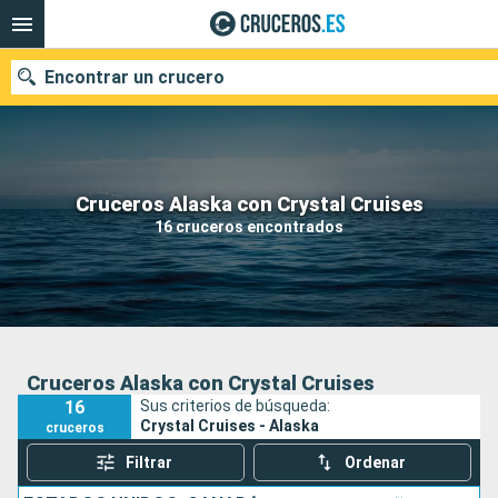
Encontrar un crucero
Nuestros destinos
Cruceros Alaska con Crystal Cruises
16 cruceros encontrados
Fecha de salida
Puertos
Compañías
Buscar
Cruceros Alaska con Crystal Cruises
16
Sus criterios de búsqueda:
Crystal Cruises - Alaska
cruceros
Filtrar
Ordenar