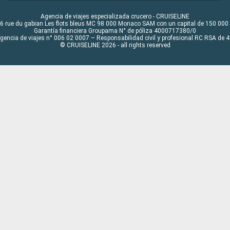
Agencia de viajes especializada crucero - CRUISELINE
6 rue du gabian Les flots bleus MC 98 000 Monaco SAM con un capital de 150 000
Garantía financiera Groupama N° de póliza 4000717380/0
Agencia de viajes n° 006 02 0007 – Responsabilidad civil y profesional RC RSA de
© CRUISELINE 2026 - all rights reserved