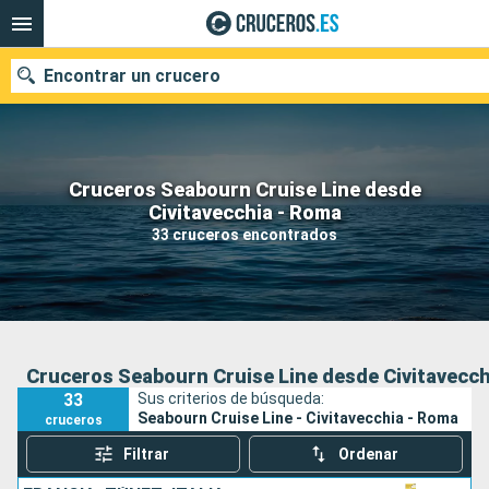
Encontrar un crucero
Cruceros Seabourn Cruise Line desde
Nuestros destinos
Civitavecchia - Roma
33 cruceros encontrados
Fecha de salida
Puertos
Compañías
Buscar
Cruceros Seabourn Cruise Line desde Civitavecch
33
Sus criterios de búsqueda:
Seabourn Cruise Line - Civitavecchia - Roma
cruceros
Filtrar
Ordenar