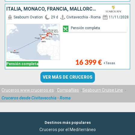
ITALIA, MONACO, FRANCIA, MALLORCA, ESPAÑA, MARRUECOS, PORTUGAL, BARBADOS
Seabourn Ovation
29 d
Civitavecchia - Roma
11/11/2028
Pensión completa
16 399 €
+Tasas
Pensión completa
VER MÁS DE CRUCEROS
Cruceros www.cruceros.es
Compañías
Seabourn Cruise Line
Cruceros desde Civitavecchia - Roma
Destinos más populares
Cruceros por el Mediterráneo