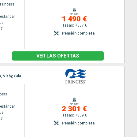
 Princess
desde
estándar
1 490 €
ue
Tasas: +557 €
27
Pensión completa
VER LAS OFERTAS
Itinerario : Copenhague, Warnemunde, Bornholm, Gdansk, Visby, Tallin, Helsinki, Tallin, Estocolmo, Visby, Gdansk, Bornholm, Arhus, Copenhague
ncess
desde
estándar
2 301 €
ue
Tasas: +839 €
27
Pensión completa