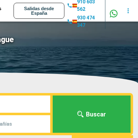
910 603
s
Salidas desde
562
España
930 474
347
ague
Buscar
añías