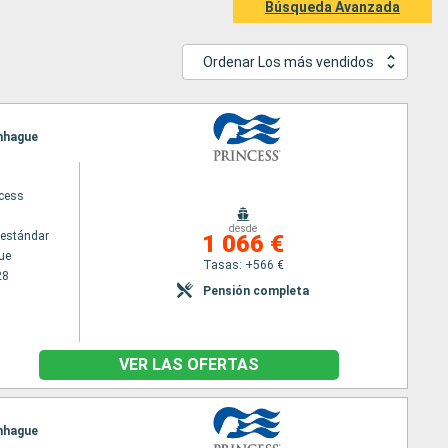
Búsqueda Avanzada
Ordenar Los más vendidos
enhague
ncess
desde
estándar
1 066 €
ue
Tasas: +566 €
28
Pensión completa
VER LAS OFERTAS
enhague