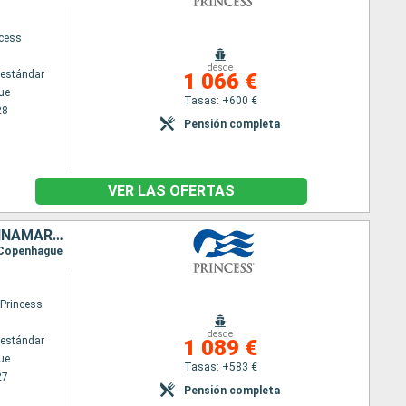
ncess
desde
estándar
1 066 €
ue
Tasas: +600 €
28
Pensión completa
VER LAS OFERTAS
SUECIA, FINLANDIA, ESTONIA, LETONIA, LITUANIA, POLONIA, NORUEGA, DINAMARCA
, Copenhague
 Princess
desde
estándar
1 089 €
ue
Tasas: +583 €
27
Pensión completa