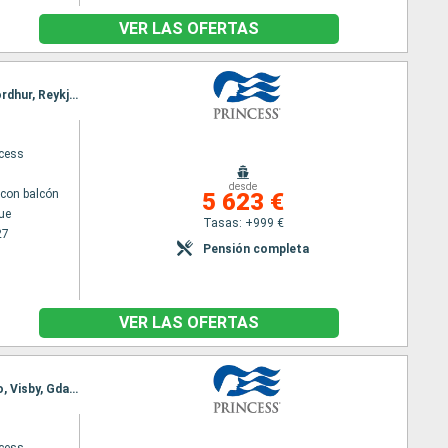
VER LAS OFERTAS
Itinerario : Copenhague, Skagen, Hardangerfjord, Skjolden, Olden, Seydisfjordhur, Akureyri, Isafjordhur, Reykjavik, Isafjordhur, Akureyri, Seydisfjordhur, Islas Orcadas, Invergordon, Edimbourg, Brujas, Southampton, Cornwall, Cobh, Dun Laoghaire, Belfast, Greenock, Southampton, Brujas, Amsterdam, Hamburgo, Skagen, Copenhague
ncess
desde
con balcón
5 623 €
ue
Tasas: +999 €
27
Pensión completa
VER LAS OFERTAS
Itinerario : Copenhague, Warnemunde, Bornholm, Gdansk, Visby, Tallin, Helsinki, Tallin, Estocolmo, Visby, Gdansk, Bornholm, Arhus, Copenhague, Skagen, Hardangerfjord, Skjolden, Olden, Seydisfjordhur, Akureyri, Isafjordhur, Reykjavik, Isafjordhur, Akureyri, Seydisfjordhur, Islas Orcadas, Invergordon, Edimbourg, Brujas, Southampton, Cornwall, Cobh, Dun Laoghaire, Belfast, Greenock, Southampton, Brujas, Amsterdam, Hamburgo, Skagen, Copenhague