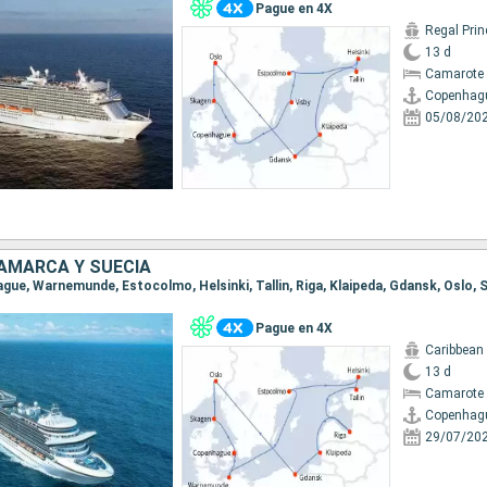
Pague en 4X
Regal Pri
13 d
Camarote 
Copenhag
05/08/20
AMARCA Y SUECIA
Pague en 4X
Caribbean
13 d
Camarote 
Copenhag
29/07/20