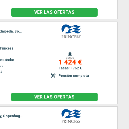
VER LAS OFERTAS
Itinerario : Copenhague, Arhus, Kiel, Bornholm, Klaipeda, Riga, Tallin, Helsinki, Tallin, Estocolmo, Klaipeda, Bornholm, Kiel, Copenhague
 Princess
desde
estándar
1 424 €
ue
Tasas: +762 €
28
Pensión completa
VER LAS OFERTAS
Itinerario : Copenhague, Oslo, Bornholm, Gdansk, Klaipeda, Riga, Helsinki, Tallin, Estocolmo, Visby, Copenhague