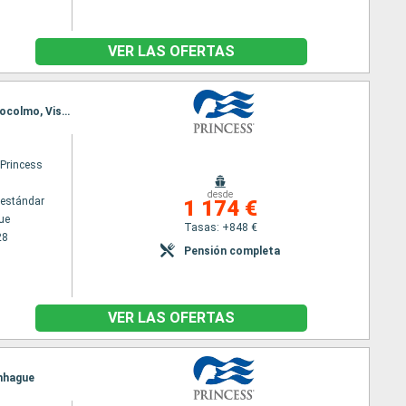
VER LAS OFERTAS
Itinerario : Copenhague, Arhus, Warnemunde, Bornholm, Klaipeda, Riga, Tallin, Helsinki, Tallin, Estocolmo, Visby, Bornholm, Kiel, Arhus, Copenhague
 Princess
desde
estándar
1 174 €
ue
Tasas: +848 €
28
Pensión completa
VER LAS OFERTAS
enhague