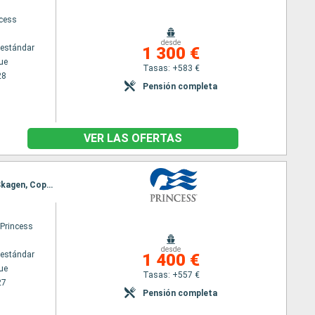
ncess
desde
estándar
1 300 €
ue
Tasas: +583 €
28
Pensión completa
VER LAS OFERTAS
Itinerario : Copenhague, Warnemunde, Estocolmo, Helsinki, Tallin, Riga, Klaipeda, Gdansk, Oslo, Skagen, Copenhague
 Princess
desde
estándar
1 400 €
ue
Tasas: +557 €
27
Pensión completa