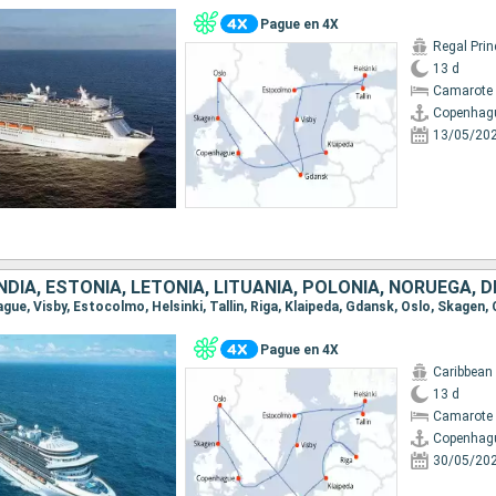
Pague en 4X
Regal Pri
13 d
Camarote 
Copenhag
13/05/20
ague, Visby, Estocolmo, Helsinki, Tallin, Riga, Klaipeda, Gdansk, Oslo, Skagen
Pague en 4X
Caribbean
13 d
Camarote 
Copenhag
30/05/20