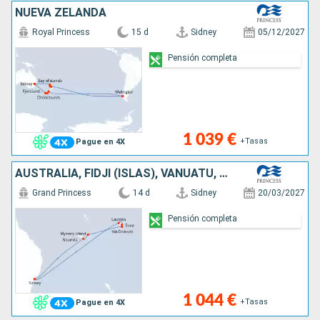
NUEVA ZELANDA
Royal Princess
15 d
Sidney
05/12/2027
Pensión completa
1 039 €
+Tasas
Pague en 4X
AUSTRALIA, FIDJI (ISLAS), VANUATU, NUEVA CALEDONIA
Grand Princess
14 d
Sidney
20/03/2027
Pensión completa
1 044 €
+Tasas
Pague en 4X