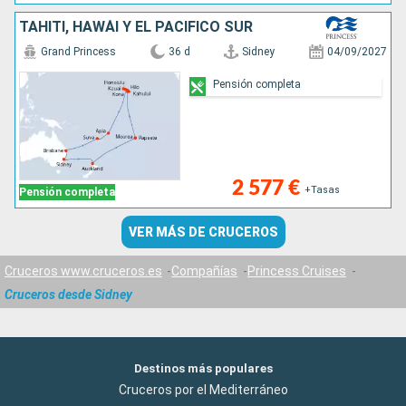
TAHITÍ, HAWÁI Y EL PACÍFICO SUR
Grand Princess
36 d
Sidney
04/09/2027
Pensión completa
2 577 €
+Tasas
Pensión completa
VER MÁS DE CRUCEROS
Cruceros www.cruceros.es
Compañías
Princess Cruises
Cruceros desde Sidney
Destinos más populares
Cruceros por el Mediterráneo