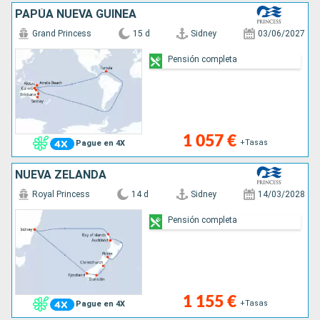
PAPÚA NUEVA GUINEA
Grand Princess
15 d
Sidney
03/06/2027
Pensión completa
1 057 €
+Tasas
Pague en 4X
NUEVA ZELANDA
Royal Princess
14 d
Sidney
14/03/2028
Pensión completa
1 155 €
+Tasas
Pague en 4X