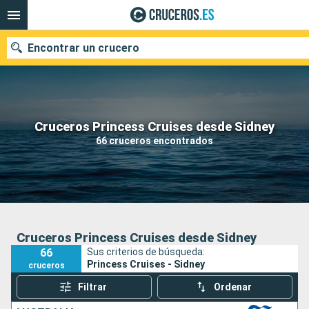
Encontrar un crucero
Nuestros destinos
Cruceros Princess Cruises desde Sidney
66 cruceros encontrados
Fecha de salida
Puertos
Compañías
Buscar
Cruceros Princess Cruises desde Sidney
66
Sus criterios de búsqueda:
Princess Cruises - Sidney
cruceros
Filtrar
Ordenar