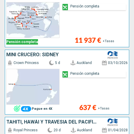
Pensión completa
11 937 €
+Tasas
Pensión completa
MINI CRUCERO: SÍDNEY
Crown Princess
5 d
Auckland
03/10/2026
Pensión completa
637 €
+Tasas
Pague en 4X
TAHITÍ, HAWÁI Y TRAVESÍA DEL PACÍFICO SU
Royal Princess
20 d
Auckland
01/04/2028