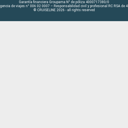
Garantía financiera Groupama N° de póliza 4000717380/0
Agencia de viajes n° 006 02 0007 – Responsabilidad civil y profesional RC RSA de
© CRUISELINE 2026 - all rights reserved