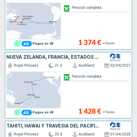
Pensión completa
1 374 €
+Tasas
Pague en 4X
NUEVA ZELANDA, FRANCIA, ESTADOS UNIDOS
Royal Princess
21 d
Auckland
02/04/2027
Pensión completa
1 428 €
+Tasas
Pague en 4X
TAHITÍ, HAWÁI Y TRAVESÍA DEL PACÍFICO SU
Royal Princess
25 d
Auckland
01/04/2028