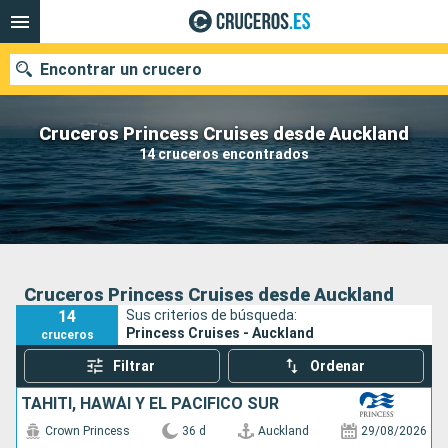
Encontrar un crucero
Cruceros Princess Cruises desde Auckland
14 cruceros encontrados
Nuestros destinos
Fecha de salida
Puertos
Compañías
Cruceros Princess Cruises desde Auckland
14
Sus criterios de búsqueda:
Buscar
Princess Cruises - Auckland
cruceros
Filtrar
Ordenar
TAHITÍ, HAWÁI Y EL PACÍFICO SUR
Crown Princess
36 d
Auckland
29/08/2026