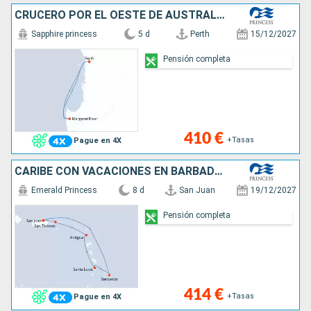
CRUCERO POR EL OESTE DE AUSTRALIA
Sapphire princess
5 d
Perth
15/12/2027
Pensión completa
410 €
+Tasas
Pague en 4X
CARIBE CON VACACIONES EN BARBADOS Y SANT
Emerald Princess
8 d
San Juan
19/12/2027
Pensión completa
414 €
+Tasas
Pague en 4X