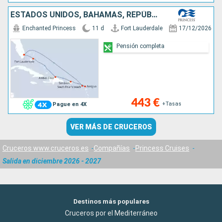
ESTADOS UNIDOS, BAHAMAS, REPÚBLICA DOMINICANA, PORTO RICO, SAN MARTÍN, ANTIGUA Y BARBUDA
Enchanted Princess
11 d
Fort Lauderdale
17/12/2026
Pensión completa
443 €
+Tasas
Pague en 4X
VER MÁS DE CRUCEROS
Cruceros www.cruceros.es
Compañías
Princess Cruises
Salida en diciembre 2026 - 2027
Destinos más populares
Cruceros por el Mediterráneo