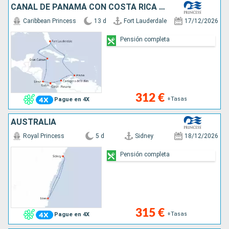
CANAL DE PANAMÁ CON COSTA RICA Y CARIBE
Caribbean Princess
13 d
Fort Lauderdale
17/12/2026
Pensión completa
312 €
+Tasas
Pague en 4X
AUSTRALIA
Royal Princess
5 d
Sidney
18/12/2026
Pensión completa
315 €
+Tasas
Pague en 4X