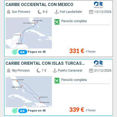
CARIBE OCCIDENTAL CON MÉXICO
Sun Princess
8 d
Fort Lauderdale
13/12/2026
Pensión completa
331 €
+Tasas
Pague en 4X
CARIBE ORIENTAL CON ISLAS TURCAS Y CAICO
Sky Princess
7 d
Puerto Canaveral
21/12/2026
Pensión completa
339 €
+Tasas
Pague en 4X