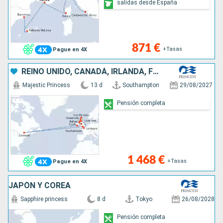
salidas desde España
871 €
+Tasas
Pague en 4X
REINO UNIDO, CANADÁ, IRLANDA, FRANCIA
Majestic Princess
13 d
Southampton
29/08/2027
Pensión completa
1 468 €
+Tasas
Pague en 4X
JAPÓN Y COREA
Sapphire princess
8 d
Tokyo
26/08/2028
Pensión completa