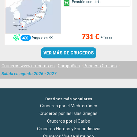
Pensión completa
731 €
+Tasas
Pague en 4X
VER MÁS DE CRUCEROS
Cruceros www.cruceros.es
Compañías
Princess Cruises
Salida en agosto 2026 - 2027
Destinos más populares
Cruceros por el Mediterráneo
Cruceros por las Islas Griegas
Cruceros por el Caribe
Cruceros Flordos y Escandinavia
Cruceros Vuelta al mundo