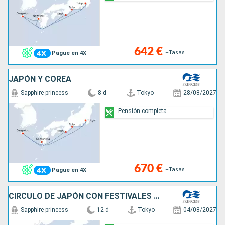
642 €
+Tasas
Pague en 4X
JAPÓN Y COREA
Sapphire princess
8 d
Tokyo
28/08/2027
Pensión completa
670 €
+Tasas
Pague en 4X
CÍRCULO DE JAPÓN CON FESTIVALES DE VERAN
Sapphire princess
12 d
Tokyo
04/08/2027