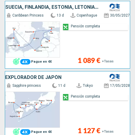
SUECIA, FINLANDIA, ESTONIA, LETONIA, LITUANIA, POLONIA, NORUEGA, DINAMARCA
Caribbean Princess
13 d
Copenhague
30/05/2027
Pensión completa
1 089 €
+Tasas
Pague en 4X
EXPLORADOR DE JAPÓN
Sapphire princess
11 d
Tokyo
17/05/2028
Pensión completa
1 127 €
+Tasas
Pague en 4X