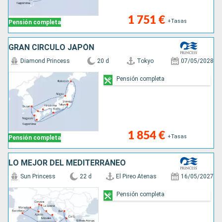
1 751 €
+Tasas
Pensión completa
GRAN CÍRCULO JAPÓN
Diamond Princess
20 d
Tokyo
07/05/2028
Pensión completa
1 854 €
+Tasas
Pensión completa
LO MEJOR DEL MEDITERRÁNEO
Sun Princess
22 d
El Pireo Atenas
16/05/2027
Pensión completa