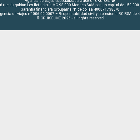
Agencia de viajes especializada crucero - CRUISELINE
6 rue du gabian Les flots bleus MC 98 000 Monaco SAM con un capital de 150 000
Garantía financiera Groupama N° de póliza 4000717380/0
Agencia de viajes n° 006 02 0007 – Responsabilidad civil y profesional RC RSA de
© CRUISELINE 2026 - all rights reserved