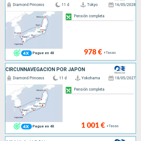
Diamond Princess
11 d
Tokyo
16/05/2028
Pensión completa
978 €
+Tasas
Pague en 4X
CIRCUNNAVEGACIÓN POR JAPÓN
Diamond Princess
11 d
Yokohama
18/05/2027
Pensión completa
1 001 €
+Tasas
Pague en 4X