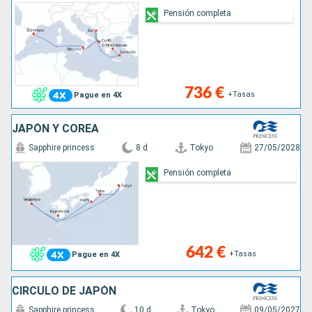
Pensión completa
736 €
+Tasas
Pague en 4X
JAPÓN Y COREA
Sapphire princess
8 d
Tokyo
27/05/2028
Pensión completa
642 €
+Tasas
Pague en 4X
CÍRCULO DE JAPÓN
Sapphire princess
10 d
Tokyo
09/05/2027