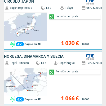
CÍRCULO JAPÓN
Sapphire princess
13 d
Tokyo
05/05/2028
Pensión completa
1 020 €
+Tasas
Pague en 4X
NORUEGA, DINAMARCA Y SUECIA
Regal Princess
13 d
Copenhague
13/05/2028
Pensión completa
1 066 €
+Tasas
Pague en 4X