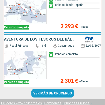
salidas desde España
2 293 €
+Tasas
Pensión completa
AVENTURA DE LOS TESOROS DEL BÁLTICO
Regal Princess
16 d
Copenhague
22/05/2027
Pensión completa
2 301 €
+Tasas
Pensión completa
VER MÁS DE CRUCEROS
Cruceros www.cruceros.es
Compañías
Princess Cruises