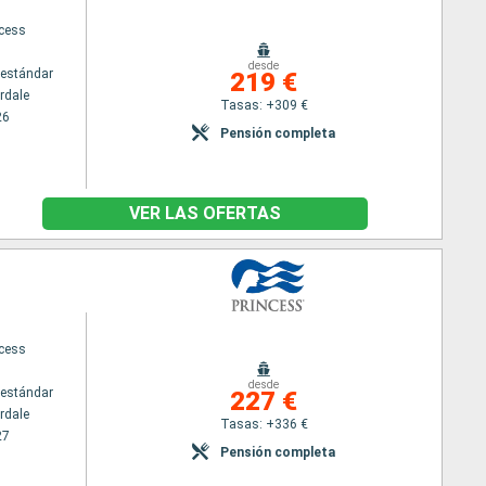
ncess
desde
estándar
219 €
rdale
Tasas: +309 €
26
Pensión completa
VER LAS OFERTAS
ncess
desde
estándar
227 €
rdale
Tasas: +336 €
27
Pensión completa