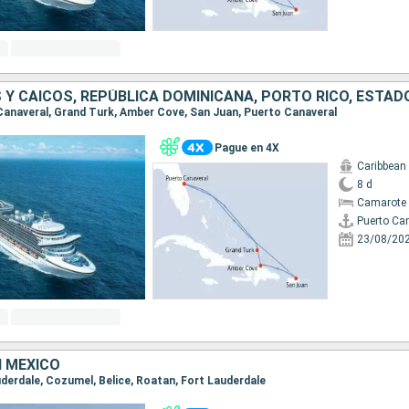
o Canaveral, Grand Turk, Amber Cove, San Juan, Puerto Canaveral
Pague en 4X
Caribbean
8 d
Camarote 
Puerto Ca
23/08/20
N MÉXICO
auderdale, Cozumel, Belice, Roatan, Fort Lauderdale