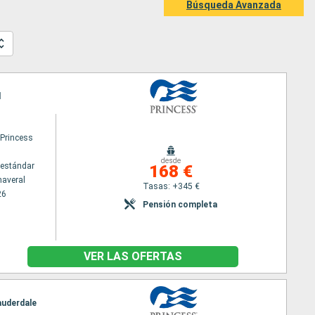
Búsqueda Avanzada
l
 Princess
desde
estándar
168 €
naveral
Tasas: +345 €
26
Pensión completa
VER LAS OFERTAS
auderdale