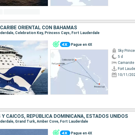
 CARIBE ORIENTAL CON BAHAMAS
auderdale, Celebration Key, Princess Cays, Fort Lauderdale
Pague en 4X
Sky Princ
5 d
Camarote 
Fort Laude
10/11/20
 Y CAICOS, REPÚBLICA DOMINICANA, ESTADOS UNIDOS
auderdale, Grand Turk, Amber Cove, Fort Lauderdale
Pague en 4X