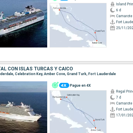
Island Pri
6 d
Camarote 
Fort Laude
25/11/20
TAL CON ISLAS TURCAS Y CAICO
auderdale, Celebration Key, Amber Cove, Grand Turk, Fort Lauderdale
Pague en 4X
Regal Pri
7 d
Camarote 
Fort Laude
17/01/20