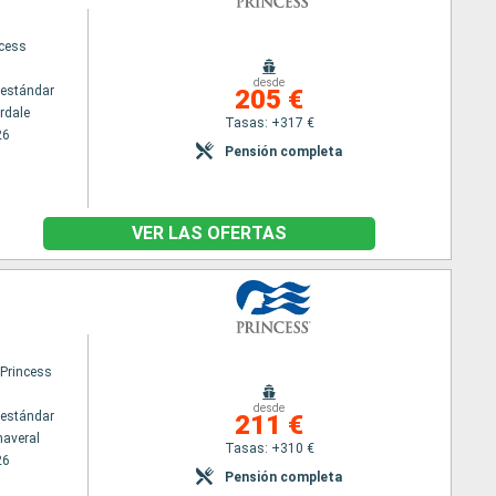
ncess
desde
estándar
205 €
rdale
Tasas: +317 €
26
Pensión completa
VER LAS OFERTAS
 Princess
desde
estándar
211 €
naveral
Tasas: +310 €
26
Pensión completa