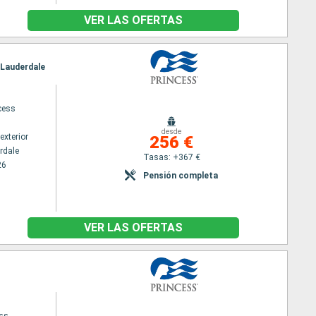
VER LAS OFERTAS
t Lauderdale
cess
desde
exterior
256 €
rdale
Tasas: +367 €
26
Pensión completa
VER LAS OFERTAS