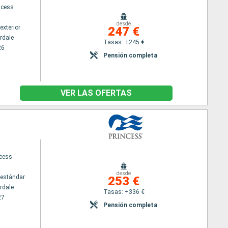
ncess
desde
exterior
247 €
rdale
Tasas: +245 €
26
Pensión completa
VER LAS OFERTAS
ncess
desde
estándar
253 €
rdale
Tasas: +336 €
27
Pensión completa