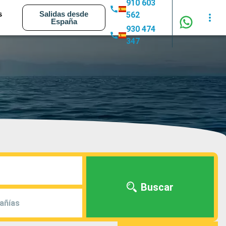
910 603
s
Salidas desde
562
España
930 474
347
Buscar
añías