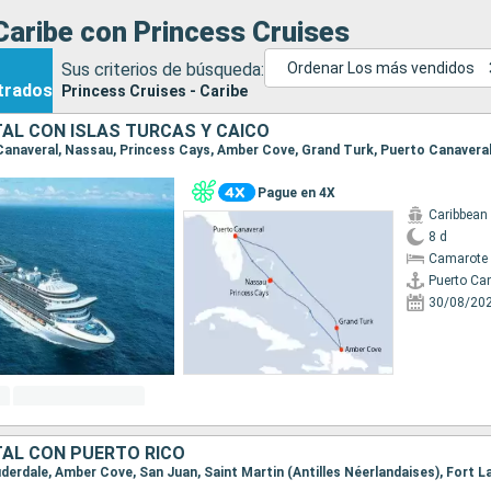
Caribe con Princess Cruises
Sus criterios de búsqueda:
Ordenar Los más vendidos
trados
Princess Cruises - Caribe
TAL CON ISLAS TURCAS Y CAICO
o Canaveral, Nassau, Princess Cays, Amber Cove, Grand Turk, Puerto Canavera
Pague en 4X
Caribbean
8 d
Camarote 
Puerto Ca
30/08/20
TAL CON PUERTO RICO
auderdale, Amber Cove, San Juan, Saint Martin (Antilles Néerlandaises), Fort L