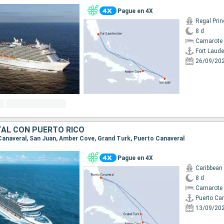
Pague en 4X
Regal Pri
8 d
Camarote 
Fort Laude
26/09/20
TAL CON PUERTO RICO
o Canaveral, San Juan, Amber Cove, Grand Turk, Puerto Canaveral
Pague en 4X
Caribbean
8 d
Camarote 
Puerto Ca
13/09/20