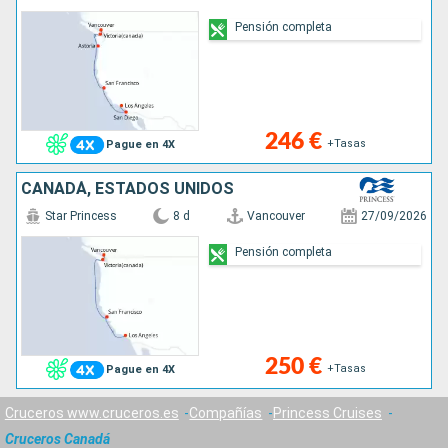
Pensión completa
246 €
+Tasas
Pague en 4X
CANADÁ, ESTADOS UNIDOS
Star Princess
8 d
Vancouver
27/09/2026
Pensión completa
250 €
+Tasas
Pague en 4X
Cruceros www.cruceros.es
Compañías
Princess Cruises
Cruceros Canadá