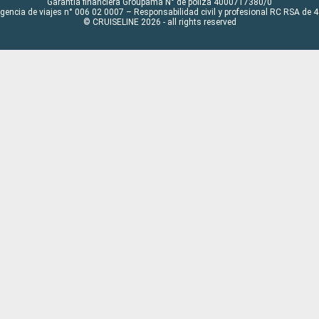
Garantía financiera Groupama N° de póliza 4000717380/0
Agencia de viajes n° 006 02 0007 – Responsabilidad civil y profesional RC RSA de
© CRUISELINE 2026 - all rights reserved