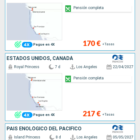
Pensión completa
170 €
+Tasas
Pague en 4X
ESTADOS UNIDOS, CANADÁ
Royal Princess
7 d
Los Angeles
22/04/2027
Pensión completa
217 €
+Tasas
Pague en 4X
PAÍS ENOLÓGICO DEL PACÍFICO
Island Princess
8 d
Los Angeles
05/05/2027