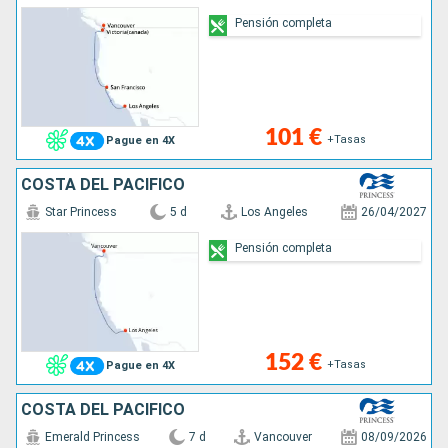
Pensión completa
101 €
+Tasas
Pague en 4X
COSTA DEL PACÍFICO
Star Princess
5 d
Los Angeles
26/04/2027
Pensión completa
152 €
+Tasas
Pague en 4X
COSTA DEL PACÍFICO
Emerald Princess
7 d
Vancouver
08/09/2026