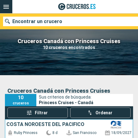
Encontrar un crucero
Cruceros Canadá con Princess Cruises
10 cruceros encontrados
Nuestros destinos
Fecha de salida
Puertos
Compañías
Cruceros Canadá con Princess Cruises
10
Sus criterios de búsqueda:
Buscar
Princess Cruises - Canadá
cruceros
Filtrar
Ordenar
COSTA NOROESTE DEL PACÍFICO
Ruby Princess
8 d
San Francisco
18/09/2027