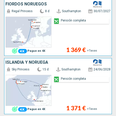
FIORDOS NORUEGOS
Regal Princess
8 d
Southampton
30/07/2027
Pensión completa
1 369 €
+Tasas
Pague en 4X
ISLANDIA Y NORUEGA
Sky Princess
15 d
Southampton
24/06/2028
Pensión completa
1 371 €
+Tasas
Pague en 4X