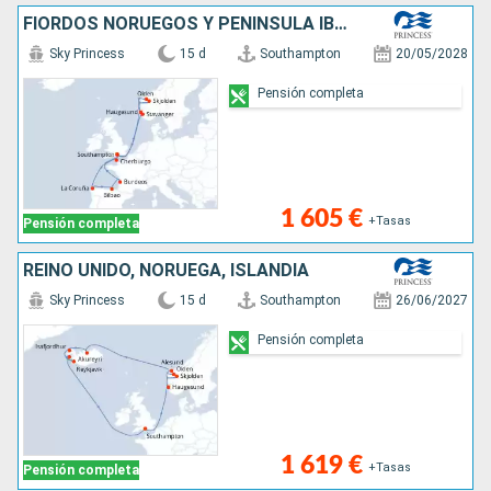
FIORDOS NORUEGOS Y PENÍNSULA IBÉRICA
Sky Princess
15 d
Southampton
20/05/2028
Pensión completa
1 605 €
+Tasas
Pensión completa
REINO UNIDO, NORUEGA, ISLANDIA
Sky Princess
15 d
Southampton
26/06/2027
Pensión completa
1 619 €
+Tasas
Pensión completa