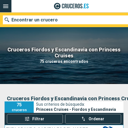
Encontrar un crucero
Cruceros Fiordos y Escandinavia con Princess
Nuestros destinos
Cruises
75 cruceros encontrados
Fecha de salida
Puertos
Compañías
Buscar
Cruceros Fiordos y Escandinavia con Princess Cr
75
Sus criterios de búsqueda:
Princess Cruises - Fiordos y Escandinavia
cruceros
Filtrar
Ordenar