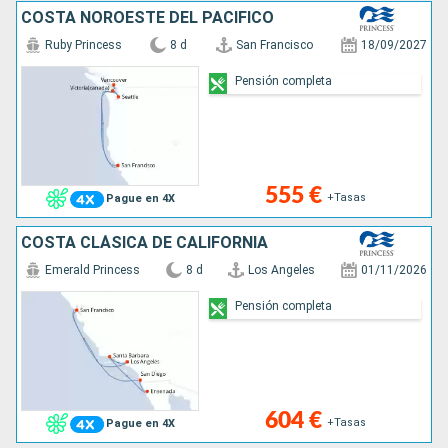
COSTA NOROESTE DEL PACÍFICO
Ruby Princess
8 d
San Francisco
18/09/2027
Pensión completa
555 €
+Tasas
Pague en 4X
COSTA CLÁSICA DE CALIFORNIA
Emerald Princess
8 d
Los Angeles
01/11/2026
Pensión completa
604 €
+Tasas
Pague en 4X