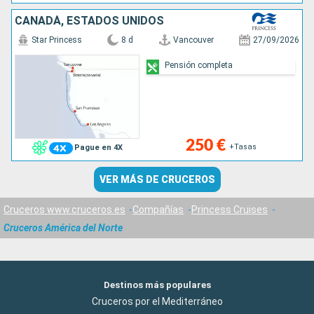
CANADÁ, ESTADOS UNIDOS
Star Princess
8 d
Vancouver
27/09/2026
Pensión completa
250 €
+Tasas
Pague en 4X
VER MÁS DE CRUCEROS
Cruceros www.cruceros.es
Compañías
Princess Cruises
Cruceros América del Norte
Destinos más populares
Cruceros por el Mediterráneo