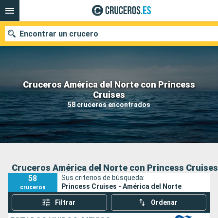
Encontrar un crucero
Cruceros América del Norte con Princess
Nuestros destinos
Cruises
58 cruceros encontrados
Fecha de salida
Puertos
Compañías
Buscar
Cruceros América del Norte con Princess Cruises
58
Sus criterios de búsqueda:
Princess Cruises - América del Norte
cruceros
Filtrar
Ordenar