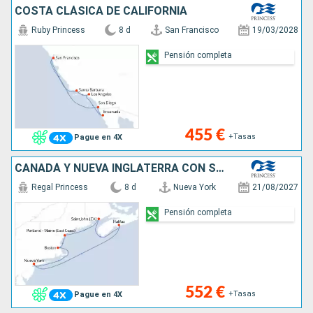
COSTA CLÁSICA DE CALIFORNIA
Ruby Princess
8 d
San Francisco
19/03/2028
Pensión completa
455 €
+Tasas
Pague en 4X
CANADÁ Y NUEVA INGLATERRA CON SAINT JOHN
Regal Princess
8 d
Nueva York
21/08/2027
Pensión completa
552 €
+Tasas
Pague en 4X