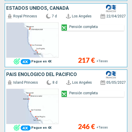
ESTADOS UNIDOS, CANADÁ
Royal Princess
7 d
Los Angeles
22/04/2027
Pensión completa
217 €
+Tasas
Pague en 4X
PAÍS ENOLÓGICO DEL PACÍFICO
Island Princess
8 d
Los Angeles
05/05/2027
Pensión completa
246 €
+Tasas
Pague en 4X