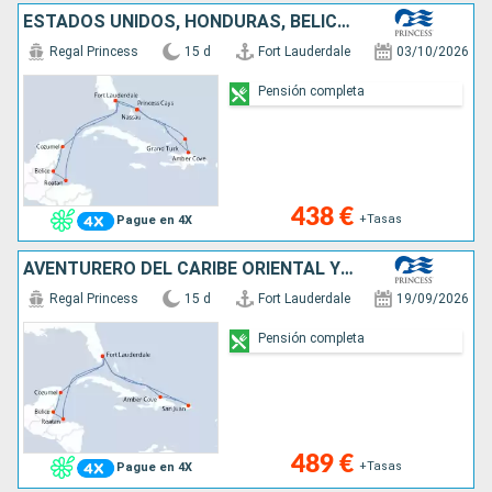
ESTADOS UNIDOS, HONDURAS, BELICE, MÉXICO, REPÚBLICA DOMINICANA, ISLAS TURCAS Y CAICOS, BAHAMAS
Regal Princess
15 d
Fort Lauderdale
03/10/2026
Pensión completa
438 €
+Tasas
Pague en 4X
AVENTURERO DEL CARIBE ORIENTAL Y OCCIDEN
Regal Princess
15 d
Fort Lauderdale
19/09/2026
Pensión completa
489 €
+Tasas
Pague en 4X