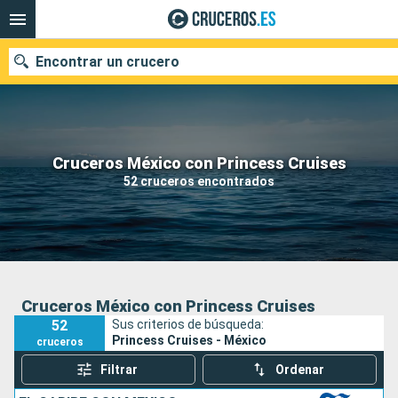
Encontrar un crucero
Nuestros destinos
Cruceros México con Princess Cruises
52 cruceros encontrados
Fecha de salida
Puertos
Compañías
Buscar
Cruceros México con Princess Cruises
52
Sus criterios de búsqueda:
Princess Cruises - México
cruceros
Filtrar
Ordenar