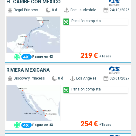
EL CARIBE CON MÉXICO
Regal Princess
8 d
Fort Lauderdale
24/10/2026
Pensión completa
219 €
+Tasas
Pague en 4X
RIVIERA MEXICANA
Discovery Princess
8 d
Los Angeles
02/01/2027
Pensión completa
254 €
+Tasas
Pague en 4X