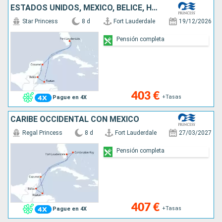
ESTADOS UNIDOS, MÉXICO, BELICE, HONDURAS
Star Princess
8 d
Fort Lauderdale
19/12/2026
Pensión completa
403 €
+Tasas
Pague en 4X
CARIBE OCCIDENTAL CON MÉXICO
Regal Princess
8 d
Fort Lauderdale
27/03/2027
Pensión completa
407 €
+Tasas
Pague en 4X