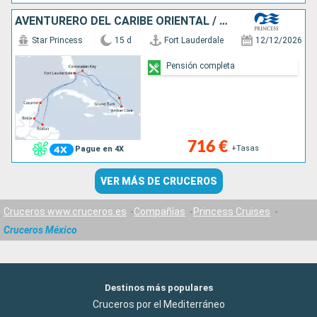
AVENTURERO DEL CARIBE ORIENTAL / OCCIDEN
Star Princess
15 d
Fort Lauderdale
12/12/2026
Pensión completa
716 €
+Tasas
Pague en 4X
VER MÁS DE CRUCEROS
Cruceros www.cruceros.es
Compañías
Princess Cruises
Cruceros México
Destinos más populares
Cruceros por el Mediterráneo