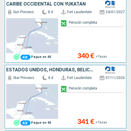
CARIBE OCCIDENTAL CON YUKATÁN
Sun Princess
8 d
Fort Lauderdale
24/01/2027
Pensión completa
340 €
+Tasas
Pague en 4X
ESTADOS UNIDOS, HONDURAS, BELICE, MÉXICO
Star Princess
8 d
Fort Lauderdale
07/11/2026
Pensión completa
341 €
+Tasas
Pague en 4X