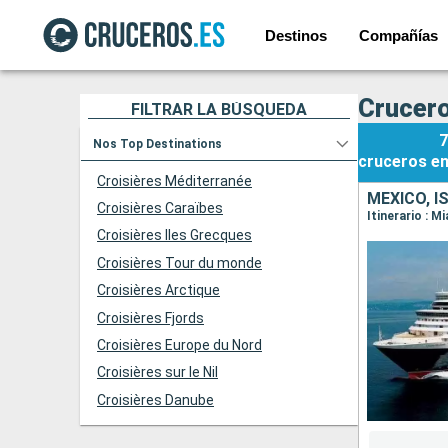
Destinos
Compañías
Crucer
FILTRAR LA BÚSQUEDA
7
Nos Top Destinations
cruceros
e
Croisières Méditerranée
MÉXICO, 
Croisières Caraïbes
Itinerario : 
Croisières Iles Grecques
Croisières Tour du monde
Croisières Arctique
Croisières Fjords
Croisières Europe du Nord
Croisières sur le Nil
Croisières Danube