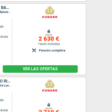
ESTADOS UNIDOS, PORTO RICO, ANTIGUA Y BARBUDA, SANTA LUCIA, BARBADOS, SAN MARTÍN, ISLAS CAIMÁN, JAMAICA, HONDURAS, MÉXICO
Itinerario : Miami, San Juan, Antigua, Santa Lucia, Barbados, Saint Martin (Antilles Néerlandaises), Miami, Gran Caiman, Montego Bay, Roatan, Costa Maya, Cozumel, Miami
eth
desde
tándar
2 630 €
Tasas incluidas
Pensión completa
VER LAS OFERTAS
ESTADOS UNIDOS, ISLAS TURCAS Y CAICOS, BONAIRE, ARUBA, PORTO RICO, ANTIGUA Y BARBUDA, SANTA LUCIA, BARBADOS, SAN MARTÍN, TÓRTOLA
Itinerario : Miami, Grand Turk, Klein Curaçao, Bonaire, Aruba, Miami, San Juan, Antigua, Santa Lucia, Barbados, Saint Martin (Antilles Néerlandaises), Tortola, Miami
eth
desde
tándar