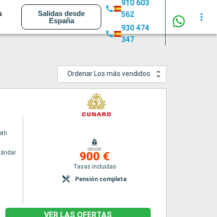
910 603
s
Salidas desde
562
España
930 474
347
Ordenar Los más vendidos
eth
desde
tándar
900 €
Tasas incluidas
Pensión completa
VER LAS OFERTAS