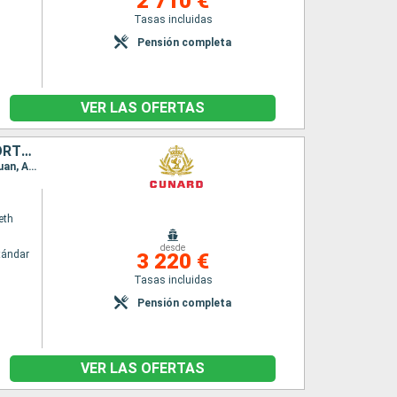
2 710 €
Tasas incluidas
Pensión completa
VER LAS OFERTAS
ESTADOS UNIDOS, ISLAS CAIMÁN, JAMAICA, HONDURAS, MÉXICO, PORTO RICO, ANTIGUA Y BARBUDA, SANTA LUCIA, BARBADOS, SAN MARTÍN
Itinerario : Miami, Gran Caiman, Montego Bay, Roatan, Costa Maya, Cozumel, Miami, San Juan, Antigua, Santa Lucia, Barbados, Saint Martin (Antilles Néerlandaises), Miami
eth
desde
tándar
3 220 €
Tasas incluidas
Pensión completa
VER LAS OFERTAS