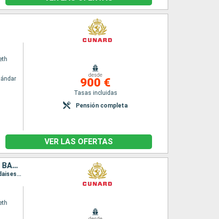
eth
desde
tándar
900 €
Tasas incluidas
Pensión completa
VER LAS OFERTAS
ESTADOS UNIDOS, PORTO RICO, ANTIGUA Y BARBUDA, SANTA LUCIA, BARBADOS, SAN MARTÍN
Itinerario : Miami, San Juan, Antigua, Santa Lucia, Barbados, Saint Martin (Antilles Néerlandaises), Miami
eth
desde