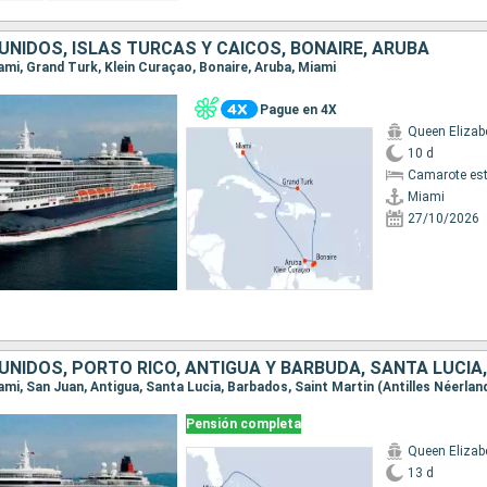
NIDOS, ISLAS TURCAS Y CAICOS, BONAIRE, ARUBA
iami, Grand Turk, Klein Curaçao, Bonaire, Aruba, Miami
Pague en 4X
Queen Elizab
10 d
Camarote es
Miami
27/10/2026
Pensión completa
Queen Elizab
13 d