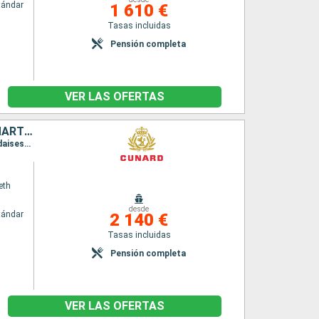
tándar
1 610 €
Tasas incluidas
Pensión completa
VER LAS OFERTAS
PORTO RICO, ANTIGUA Y BARBUDA, SANTA LUCIA, BARBADOS, SAN MARTÍN, TÓRTOLA, ESTADOS UNIDOS, ISLAS TURCAS Y CAICOS, BONAIRE, ARUBA
Itinerario : Miami, San Juan, Antigua, Santa Lucia, Barbados, Saint Martin (Antilles Néerlandaises), Tortola, Miami, Grand Turk, Klein Curaçao, Bonaire, Aruba, Miami
eth
desde
tándar
2 140 €
Tasas incluidas
Pensión completa
VER LAS OFERTAS