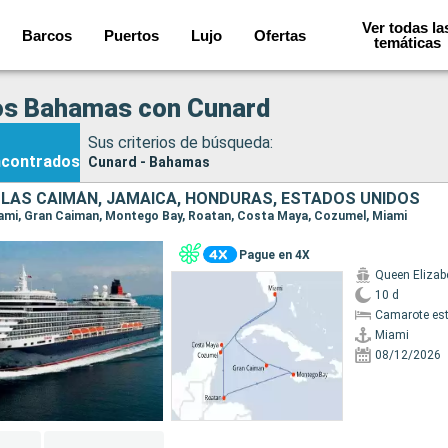
Ver todas la
Barcos
Puertos
Lujo
Ofertas
temáticas
os Bahamas con Cunard
Sus criterios de búsqueda:
ncontrados
Cunard - Bahamas
ISLAS CAIMÁN, JAMAICA, HONDURAS, ESTADOS UNIDOS
Miami, Gran Caiman, Montego Bay, Roatan, Costa Maya, Cozumel, Miami
Pague en 4X
Queen Elizab
10 d
Camarote es
Miami
08/12/2026