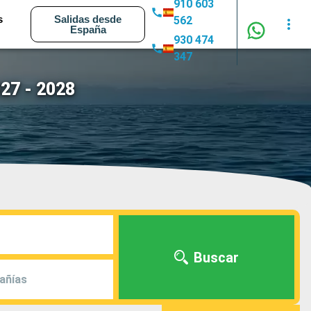
910 603
s
Salidas desde
562
España
930 474
347
027 - 2028
Buscar
añías