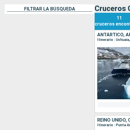
Cruceros Q
FILTRAR LA BÚSQUEDA
11
cruceros
encon
ANTÁRTICO, A
Itinerario : Ushuai
REINO UNIDO, 
Itinerario : Punta 