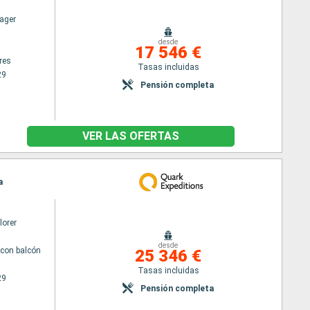
ager
desde
17 546 €
res
Tasas incluidas
29
Pensión completa
VER LAS OFERTAS
a
lorer
desde
con balcón
25 346 €
Tasas incluidas
29
Pensión completa