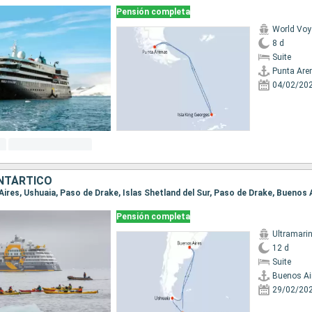
Pensión completa
World Voy
8 d
Suite
Punta Are
04/02/20
NTÁRTICO
 Aires, Ushuaia, Paso de Drake, Islas Shetland del Sur, Paso de Drake, Buenos 
Pensión completa
Ultramari
12 d
Suite
Buenos Ai
29/02/20