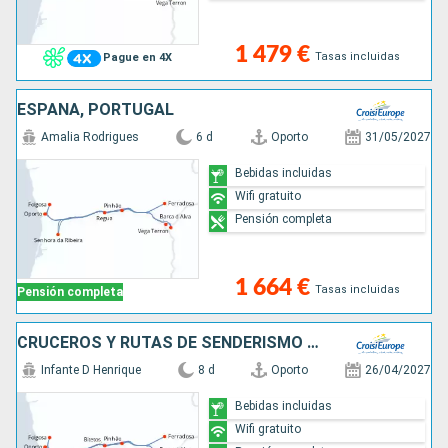
1 479 €
Tasas incluidas
Pague en 4X
ESPAÑA, PORTUGAL
Amalia Rodrigues
6 d
Oporto
31/05/2027
Bebidas incluidas
Wifi gratuito
Pensión completa
1 664 €
Tasas incluidas
Pensión completa
CRUCEROS Y RUTAS DE SENDERISMO POR EL VALLE DEL DUERO, NATURALEZA VIRGEN (FORMULA PUERTO/PUERTO)
Infante D Henrique
8 d
Oporto
26/04/2027
Bebidas incluidas
Wifi gratuito