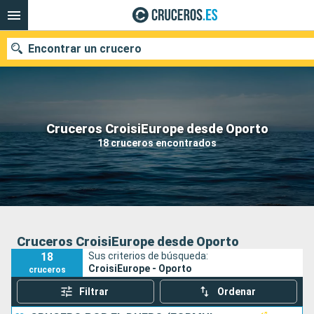
Encontrar un crucero
Nuestros destinos
Cruceros CroisiEurope desde Oporto
18 cruceros encontrados
Fecha de salida
Puertos
Compañías
Buscar
Cruceros CroisiEurope desde Oporto
18
Sus criterios de búsqueda:
CroisiEurope - Oporto
cruceros
Filtrar
Ordenar