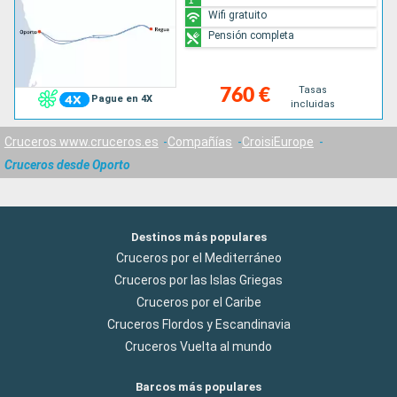
Wifi gratuito
Pensión completa
Tasas
760 €
Pague en 4X
incluidas
Cruceros www.cruceros.es
Compañías
CroisiEurope
Cruceros desde Oporto
Destinos más populares
Cruceros por el Mediterráneo
Cruceros por las Islas Griegas
Cruceros por el Caribe
Cruceros Flordos y Escandinavia
Cruceros Vuelta al mundo
Barcos más populares