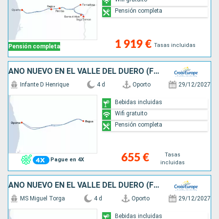
Pensión completa
1 919 €
Tasas incluidas
Pensión completa
AÑO NUEVO EN EL VALLE DEL DUERO (FORMULA PUERTO/PUERTO)
Infante D Henrique
4 d
Oporto
29/12/2027
Bebidas incluidas
Wifi gratuito
Pensión completa
Tasas
655 €
Pague en 4X
incluidas
AÑO NUEVO EN EL VALLE DEL DUERO (FORMULA PUERTO/PUERTO)
MS Miguel Torga
4 d
Oporto
29/12/2027
Bebidas incluidas