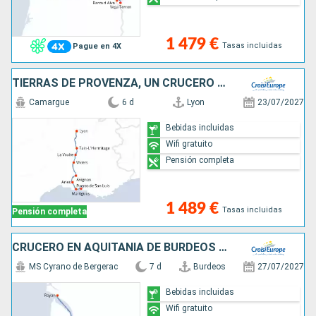
1 479 €
Tasas incluidas
Pague en 4X
TIERRAS DE PROVENZA, UN CRUCERO SENSORIAL ENTRE PATRIMONIO Y DELICIAS GASTRONÓMICAS (FORMULA PUERTO/PUERTO)
Camargue
6 d
Lyon
23/07/2027
Bebidas incluidas
Wifi gratuito
Pensión completa
1 489 €
Tasas incluidas
Pensión completa
CRUCERO EN AQUITANIA DE BURDEOS A ROYAN, EL ESTUARIO DE LA GIRONDA, EL GARONA Y DORDOÑA (FORMULA PUERTO/PUERTO)
MS Cyrano de Bergerac
7 d
Burdeos
27/07/2027
Bebidas incluidas
Wifi gratuito