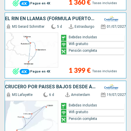
1 360 €
Tasas incluidas
Pague en 4X
EL RIN EN LLAMAS (FORMULA PUERTO/PUERTO)
MS Gerard Schmitter
5 d
Estrasburgo
01/07/2027
Bebidas incluidas
Wifi gratuito
Pensión completa
1 399 €
Tasas incluidas
Pague en 4X
CRUCERO POR PAÍSES BAJOS DESDE ÁMSTERDAM (FORMULA PUERTO/PUERTO)
MS Lafayette
6 d
Amsterdam
19/07/2027
Bebidas incluidas
Wifi gratuito
Pensión completa