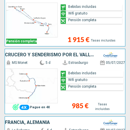
Bebidas incluidas
Wifi gratuito
Pensión completa
1 915 €
Tasas incluidas
Pensión completa
CRUCERO Y SENDERISMO POR EL VALLE DEL RIN ¿ HISTORIA, TRADICIONES Y AMBIENTE RENANO (FORMULA PUERTO/PUERTO)
MS Monet
5 d
Estrasburgo
05/07/2027
Bebidas incluidas
Wifi gratuito
Pensión completa
Tasas
985 €
Pague en 4X
incluidas
FRANCIA, ALEMANIA