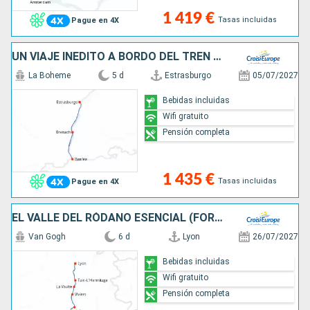
1 419 €
Tasas incluidas
Pague en 4X
UN VIAJE INÉDITO A BORDO DEL TREN GLACIAR EXPRÉS A TRAVÉS LAS REGIONES MÁS BONITAS DE TRES PAÍSES (FORMULA PUERTO/PUERTO)
La Boheme
5 d
Estrasburgo
05/07/2027
Bebidas incluidas
Wifi gratuito
Pensión completa
1 435 €
Tasas incluidas
Pague en 4X
EL VALLE DEL RÓDANO ESENCIAL (FORMULA PUERTO/PUERTO)
Van Gogh
6 d
Lyon
26/07/2027
Bebidas incluidas
Wifi gratuito
Pensión completa