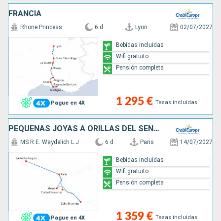
FRANCIA
Rhone Princess
6 d
Lyon
02/07/2027
Bebidas incluidas
Wifi gratuito
Pensión completa
1 295 €
Tasas incluidas
Pague en 4X
PEQUEÑAS JOYAS A ORILLAS DEL SENA: ENTRE ESCALAS BUCÓLICAS Y RIBERAS REALES (FORMULA PUERTO/PUERTO)
MS R.E. Waydelich L.J
6 d
Paris
14/07/2027
Bebidas incluidas
Wifi gratuito
Pensión completa
1 359 €
Tasas incluidas
Pague en 4X