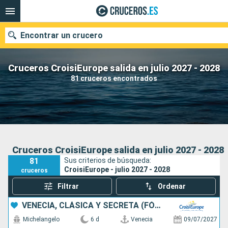
Encontrar un crucero
Cruceros CroisiEurope salida en julio 2027 - 2028
81 cruceros encontrados
Nuestros destinos
Fecha de salida
Puertos
Compañías
Cruceros CroisiEurope salida en julio 2027 - 2028
81
Sus criterios de búsqueda:
Buscar
CroisiEurope - julio 2027 - 2028
cruceros
Filtrar
Ordenar
VENECIA, CLÁSICA Y SECRETA (FÓRMULA DE PUERTO A PUERTO)
Michelangelo
6 d
Venecia
09/07/2027