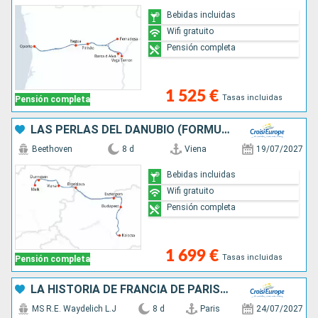
Bebidas incluidas
Wifi gratuito
Pensión completa
1 525 €
Tasas incluidas
Pensión completa
LAS PERLAS DEL DANUBIO (FORMULA PUERTO/PUERTO)
Beethoven
8 d
Viena
19/07/2027
Bebidas incluidas
Wifi gratuito
Pensión completa
1 699 €
Tasas incluidas
Pensión completa
LA HISTORIA DE FRANCIA DE PARÍS A NORMANDÍA ENTRE PATRIMONIO, PAISAJES Y MATICES IMPRESIONISTAS (FORMULA PUERTO/PUERTO)
MS R.E. Waydelich L.J
8 d
Paris
24/07/2027