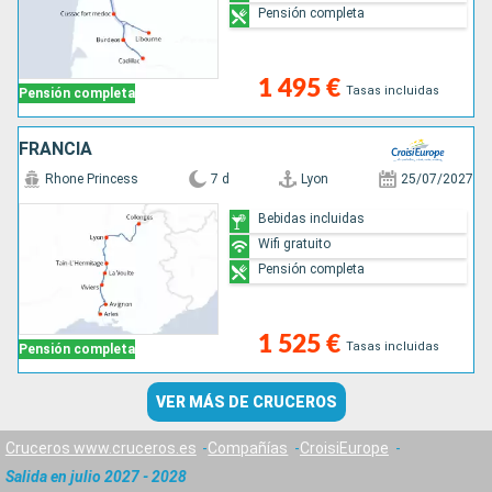
Pensión completa
1 495 €
Tasas incluidas
Pensión completa
FRANCIA
Rhone Princess
7 d
Lyon
25/07/2027
Bebidas incluidas
Wifi gratuito
Pensión completa
1 525 €
Tasas incluidas
Pensión completa
VER MÁS DE CRUCEROS
Cruceros www.cruceros.es
Compañías
CroisiEurope
Salida en julio 2027 - 2028