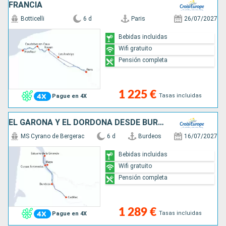
FRANCIA
Botticelli
6 d
Paris
26/07/2027
Bebidas incluidas
Wifi gratuito
Pensión completa
1 225 €
Tasas incluidas
Pague en 4X
EL GARONA Y EL DORDOÑA DESDE BURDEOS (FORMULA PUERTO/PUERTO)
MS Cyrano de Bergerac
6 d
Burdeos
16/07/2027
Bebidas incluidas
Wifi gratuito
Pensión completa
1 289 €
Tasas incluidas
Pague en 4X