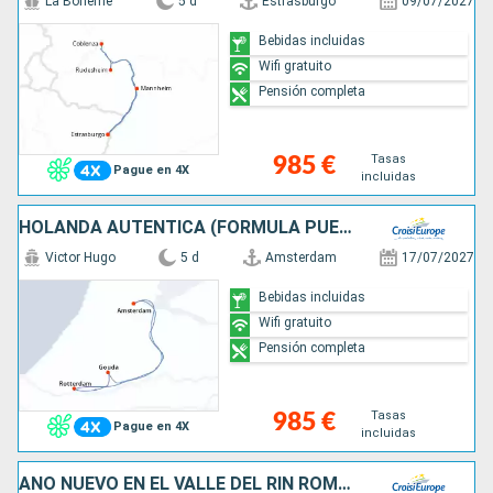
La Boheme
5 d
Estrasburgo
09/07/2027
Bebidas incluidas
Wifi gratuito
Pensión completa
Tasas
985 €
Pague en 4X
incluidas
HOLANDA AUTÉNTICA (FORMULA PUERTO/PUERTO)
Victor Hugo
5 d
Amsterdam
17/07/2027
Bebidas incluidas
Wifi gratuito
Pensión completa
Tasas
985 €
Pague en 4X
incluidas
AÑO NUEVO EN EL VALLE DEL RIN ROMÁNTICO (FORMULA PUERTO/PUERTO)