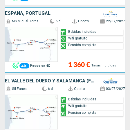
ESPAÑA, PORTUGAL
MS Miguel Torga
6 d
Oporto
22/07/2027
Bebidas incluidas
Wifi gratuito
Pensión completa
1 360 €
Tasas incluidas
Pague en 4X
EL VALLE DEL DUERO Y SALAMANCA (FORMULA PUERTO/PUERTO)
Gil Eanes
6 d
Oporto
03/07/2027
Bebidas incluidas
Wifi gratuito
Pensión completa